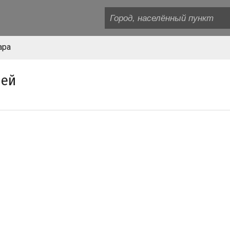
ара
ней