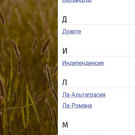
Д
Дуарте
И
Индепенденсия
Л
Ла-Альтаграсия
Ла-Романа
М