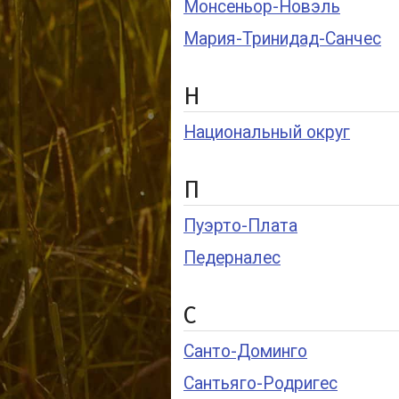
Монсеньор-Новэль
Мария-Тринидад-Санчес
Н
Национальный округ
П
Пуэрто-Плата
Педерналес
С
Санто-Доминго
Сантьяго-Родригес