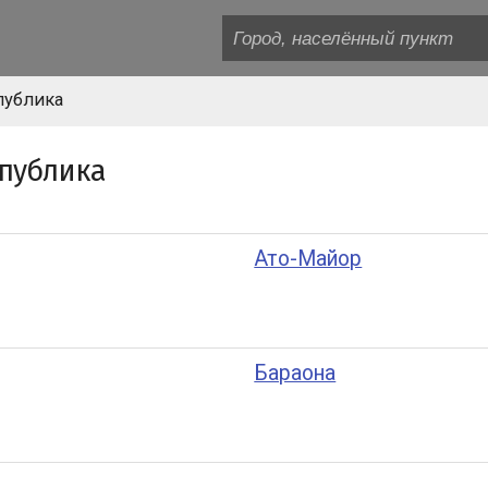
публика
публика
Ато-Майор
Бараона