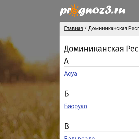
Главная
Доминиканская Рес
Доминиканская Рес
А
Асуа
Б
Баоруко
В
Вальверде