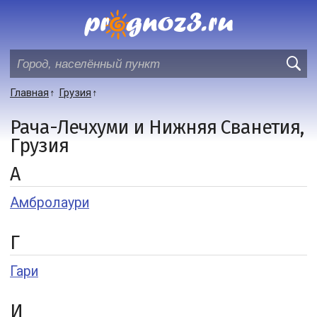
Главная
Грузия
Рача-Лечхуми и Нижняя Сванетия,
Грузия
А
Амбролаури
Г
Гари
И