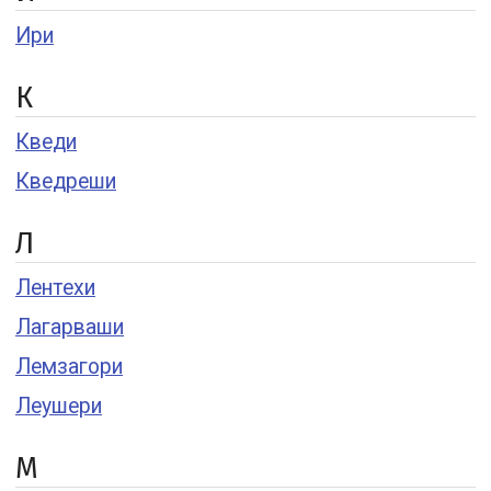
Ири
К
Кведи
Кведреши
Л
Лентехи
Лагарваши
Лемзагори
Леушери
М