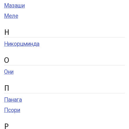
Мазаши
Меле
Н
Никорцминда
О
Они
П
Панага
Псори
Р