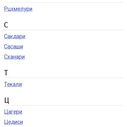
Рцхмелури
С
Сакдари
Сасаши
Сханари
Т
Текали
Ц
Цагери
Цедиси