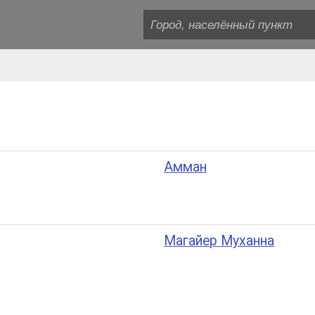
Амман
Магайер Муханна