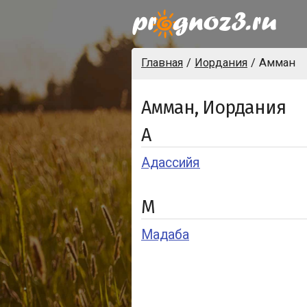
Главная
Иордания
Амман
Амман, Иордания
А
Адассийя
М
Мадаба