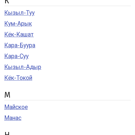
К
Кызыл-Туу
Кум-Арык
Кёк-Кашат
Кара-Буура
Кара-Суу
Кызыл-Адыр
Кёк-Токой
М
Майское
Манас