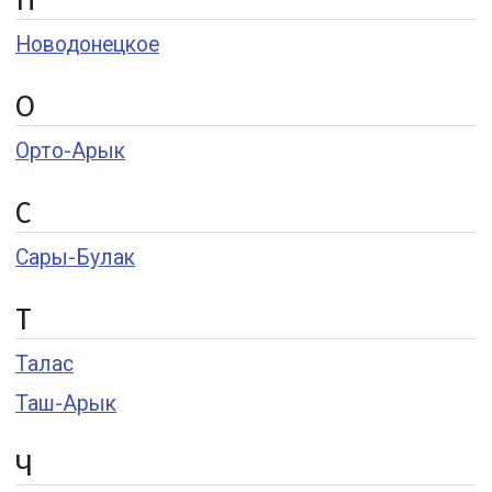
Н
Новодонецкое
О
Орто-Арык
С
Сары-Булак
Т
Талас
Таш-Арык
Ч