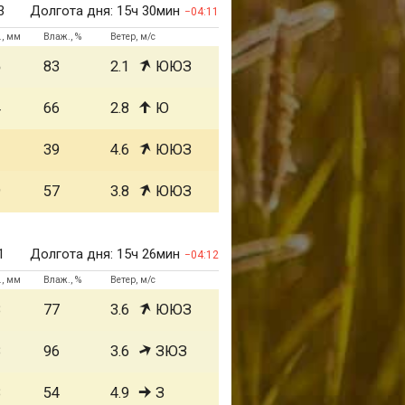
3
Долгота дня:
15ч 30мин
04:11
., мм
Влаж., %
Ветер, м/с
5
83
2.1
ЮЮЗ
4
66
2.8
Ю
1
39
4.6
ЮЮЗ
9
57
3.8
ЮЮЗ
1
Долгота дня:
15ч 26мин
04:12
., мм
Влаж., %
Ветер, м/с
8
77
3.6
ЮЮЗ
8
96
3.6
ЗЮЗ
8
54
4.9
З