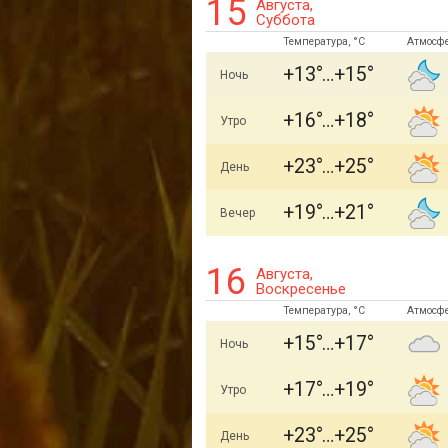
15
Августа,
Суббота
Температура, °C
Атмосф
+13
+15
Ночь
+16
+18
Утро
+23
+25
День
+19
+21
Вечер
16
Августа,
Воскресенье
Температура, °C
Атмосф
+15
+17
Ночь
+17
+19
Утро
+23
+25
День