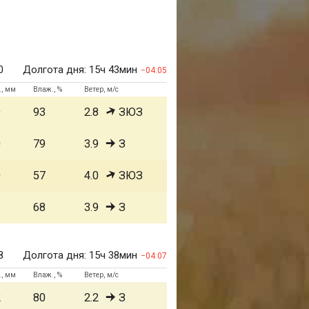
0
Долгота дня:
15ч 43мин
04:05
., мм
Влаж., %
Ветер, м/с
9
93
2.8
ЗЮЗ
0
79
3.9
З
0
57
4.0
ЗЮЗ
1
68
3.9
З
8
Долгота дня:
15ч 38мин
04:07
., мм
Влаж., %
Ветер, м/с
2
80
2.2
З