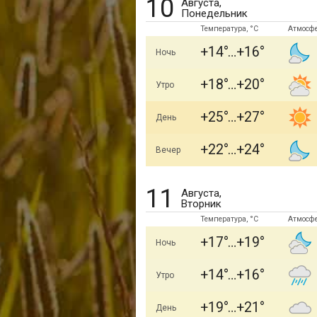
10
Августа,
Понедельник
Температура, °C
Атмосф
+14
+16
Ночь
+18
+20
Утро
+25
+27
День
+22
+24
Вечер
11
Августа,
Вторник
Температура, °C
Атмосф
+17
+19
Ночь
+14
+16
Утро
+19
+21
День