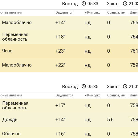
Восход:
05:33
Закат:
21:0
ерные явления
Ощущается
УФ-индекс
Осадки, мм
Давл
Малооблачно
+14
нд
0
76
Переменная
+18
нд
0
76
облачность
Ясно
+23
нд
0
76
Малооблачно
+22
нд
0
75
Восход:
05:35
Закат:
21:0
ерные явления
Ощущается
УФ-индекс
Осадки, мм
Давл
Переменная
+17
нд
0
75
облачность
Дождь
+14
нд
5.6
75
Облачно
+16
нд
0
75