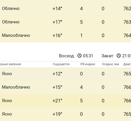
Облачно
+14
4
0
76
Облачно
+17
5
0
76
Малооблачно
+16
1
0
76
Восход:
05:31
Закат:
21:0
ерные явления
Ощущается
УФ-индекс
Осадки, мм
Давл
Ясно
+12
0
0
76
Малооблачно
+15
4
0
76
Ясно
+21
5
0
76
Ясно
+19
0
0
76