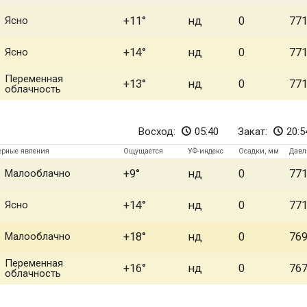
Ясно
+11
нд
0
77
Ясно
+14
нд
0
77
Переменная
+13
нд
0
77
облачность
Восход:
05:40
Закат:
20:5
ерные явления
Ощущается
УФ-индекс
Осадки, мм
Давл
Малооблачно
+9
нд
0
77
Ясно
+14
нд
0
77
Малооблачно
+18
нд
0
76
Переменная
+16
нд
0
76
облачность