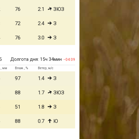
2
76
2.1
ЗЮЗ
3
72
2.4
З
4
76
3.0
З
5
Долгота дня:
15ч 34мин
04:09
., мм
Влаж., %
Ветер, м/с
5
97
1.4
З
6
88
1.7
ЗЮЗ
6
51
1.8
З
5
88
0.7
Ю