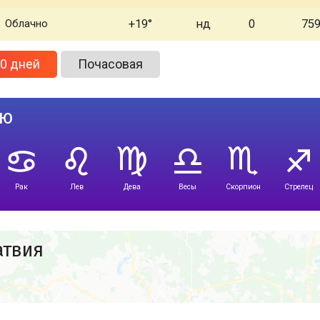
Облачно
+19
нд
0
75
0 дней
Почасовая
лю
Рак
Лев
Дева
Весы
Скорпион
Стрелец
атвия