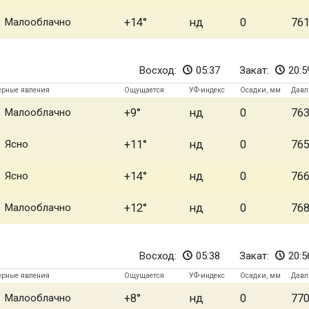
Малооблачно
+14
нд
0
76
Восход:
05:37
Закат:
20:5
ерные явления
Ощущается
УФ-индекс
Осадки, мм
Давл
Малооблачно
+9
нд
0
76
Ясно
+11
нд
0
76
Ясно
+14
нд
0
76
Малооблачно
+12
нд
0
76
Восход:
05:38
Закат:
20:5
ерные явления
Ощущается
УФ-индекс
Осадки, мм
Давл
Малооблачно
+8
нд
0
77