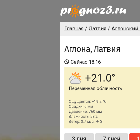
Главная
Латвия
Аглонский 
Аглона, Латвия
Сейчас
18:16
+21.0
Переменная облачность
Ощущается: +19.2 °C
Осадки: 0 мм
Давление: 760 мм
Влажность: 58%
Ветер: 3.7 м/с,
З
3 дня
7 дней
1