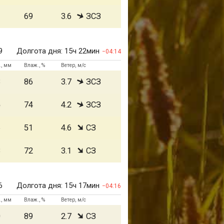
1
69
3.6
ЗСЗ
9
Долгота дня:
15ч 22мин
04:14
., мм
Влаж., %
Ветер, м/с
3
86
3.7
ЗСЗ
5
74
4.2
ЗСЗ
6
51
4.6
СЗ
8
72
3.1
СЗ
6
Долгота дня:
15ч 17мин
04:16
., мм
Влаж., %
Ветер, м/с
0
89
2.7
СЗ