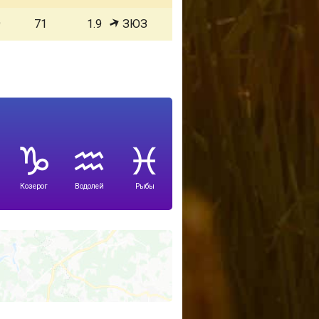
9
71
1.9
ЗЮЗ
Козерог
Водолей
Рыбы