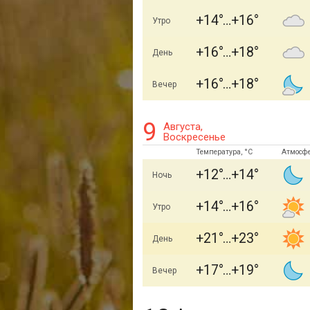
+14
+16
Утро
+16
+18
День
+16
+18
Вечер
9
Августа,
Воскресенье
Температура, °C
Атмосф
+12
+14
Ночь
+14
+16
Утро
+21
+23
День
+17
+19
Вечер