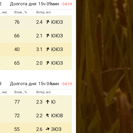
2
Долгота дня:
15ч 09мин
04:19
., мм
Влаж., %
Ветер, м/с
6
76
2.4
ЮЮЗ
5
66
2.1
ЮЮЗ
3
40
3.1
ЮЮЗ
2
65
2.0
ЮЮЗ
9
Долгота дня:
15ч 04мин
04:19
., мм
Влаж., %
Ветер, м/с
1
77
2.3
Ю
9
72
2.2
ЮЮВ
8
55
2.6
ЗЮЗ