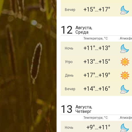
+15
+17
Вечер
12
Августа,
Среда
Температура, °C
Атмосф
+11
+13
Ночь
+13
+15
Утро
+17
+19
День
+14
+16
Вечер
13
Августа,
Четверг
Температура, °C
Атмосф
+9
+11
Ночь