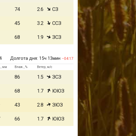
1
74
2.6
СЗ
1
45
3.2
ССЗ
1
68
1.9
ЗСЗ
4
Долгота дня:
15ч 13мин
04:17
., мм
Влаж., %
Ветер, м/с
1
86
1.5
ЗСЗ
1
68
1.7
ЮЮЗ
9
43
2.8
ЗЮЗ
7
66
1.7
ЮЮЗ