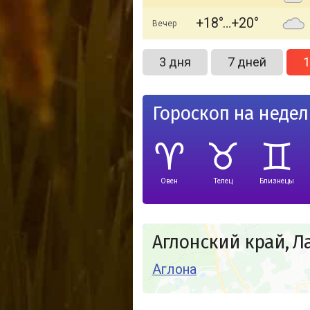
+18
+20
Вечер
3 дня
7 дней
1
Гороскоп на неде
Овен
Телец
Близнецы
Аглонский край, Л
Аглона