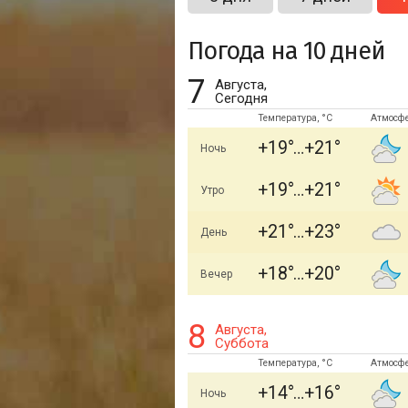
Погода на 10 дней
7
Августа,
Сегодня
Температура, °C
Атмосф
+19
+21
Ночь
+19
+21
Утро
+21
+23
День
+18
+20
Вечер
8
Августа,
Суббота
Температура, °C
Атмосф
+14
+16
Ночь