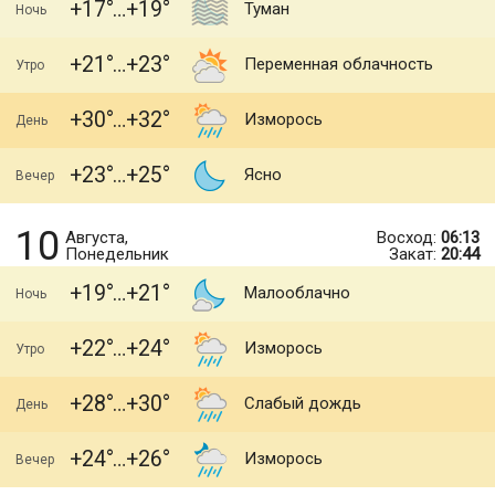
+17
+19
Туман
Ночь
+21
+23
Переменная облачность
Утро
+30
+32
Изморось
День
+23
+25
Ясно
Вечер
10
Августа,
Восход:
06:13
Понедельник
Закат:
20:44
+19
+21
Малооблачно
Ночь
+22
+24
Изморось
Утро
+28
+30
Слабый дождь
День
+24
+26
Изморось
Вечер