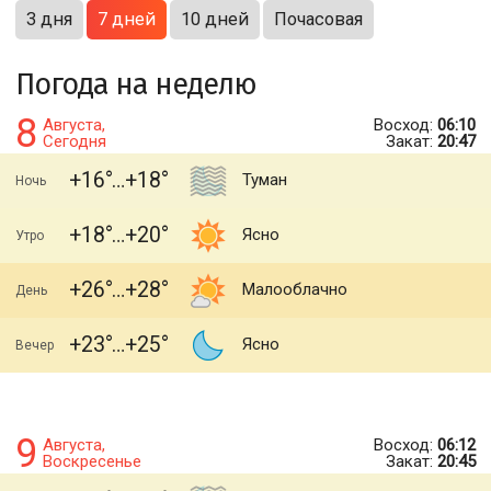
3 дня
7 дней
10 дней
Почасовая
Погода на неделю
8
Августа,
Восход:
06:10
Сегодня
Закат:
20:47
+16
+18
Туман
Ночь
+18
+20
Ясно
Утро
+26
+28
Малооблачно
День
+23
+25
Ясно
Вечер
9
Августа,
Восход:
06:12
Воскресенье
Закат:
20:45