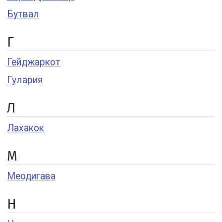
Бутвал
Г
Гейджаркот
Гулария
Л
Лахакок
М
Меодигава
Н