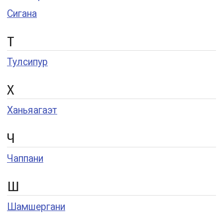
Сигана
Т
Тулсипур
Х
Ханьяагаэт
Ч
Чаппани
Ш
Шамшергани