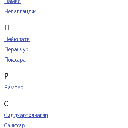
Намаи
Непалгандж
П
Пейюпата
Перанчур
Покхара
Р
Рампер
С
Сиддхартханагар
Санкхар