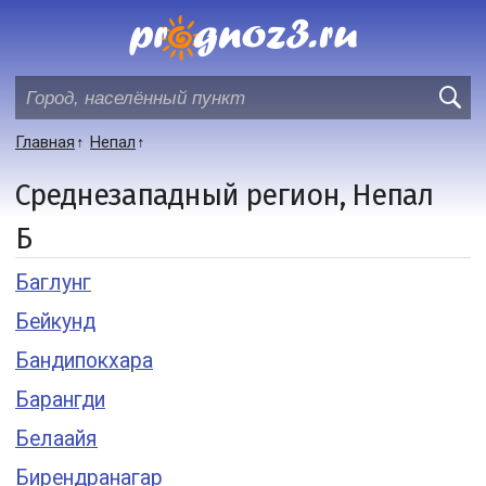
Главная
Непал
Среднезападный регион, Непал
Б
Баглунг
Бейкунд
Бандипокхара
Барангди
Белаайя
Бирендранагар