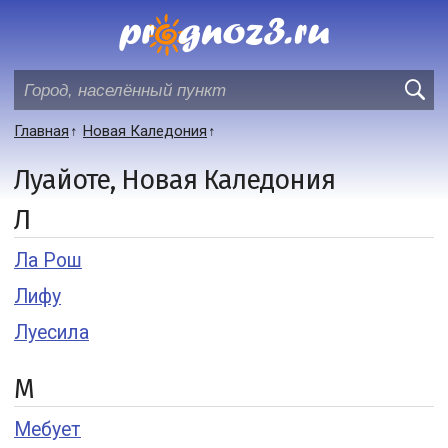
Главная
Новая Каледония
Луайоте, Новая Каледония
Л
Ла Рош
Лифу
Луесила
М
Мебует