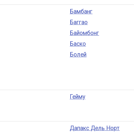
Бамбанг
Баггао
Байомбонг
Баско
Болей
Гейму
Дапакс Дель Норт