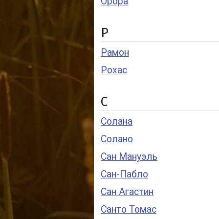
Орора
Р
Рамон
Рохас
С
Солана
Солано
Сан Мануэль
Сан-Пабло
Сан Агастин
Санто Томас