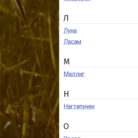
Л
Луна
Ласам
М
Маллиг
Н
Нагтипунен
О