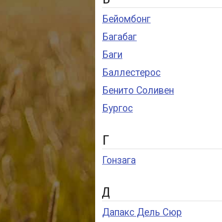
Бейомбонг
Багабаг
Баги
Баллестерос
Бенито Соливен
Бургос
Г
Гонзага
Д
Дапакс Дель Сюр