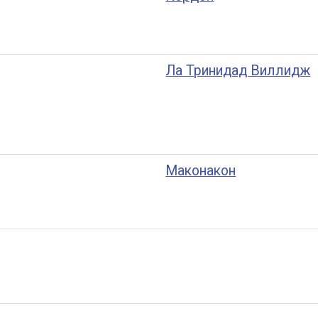
Ла Тринидад Виллидж
Маконакон