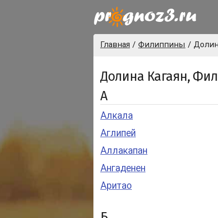
Главная
Филиппины
Долин
Долина Кагаян, Фи
А
Алкала
Аглипей
Аллакапан
Ангаденен
Аритао
Б