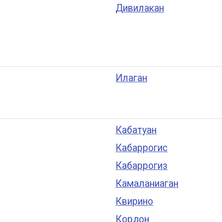
Дивилакан
Илаган
Кабатуан
Кабаррогис
Кабаррогиз
Камаланиаган
Квирино
Кордон