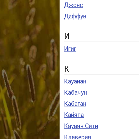
Джонс
Диффун
И
Игиг
К
Кауаиан
Кабачун
Кабаган
Кайяпа
Кауаян Сити
Клаверия