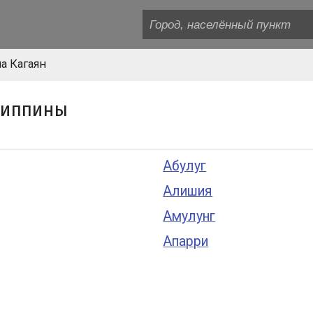
а Кагаян
липпины
Абулуг
Алишия
Амулунг
Апарри