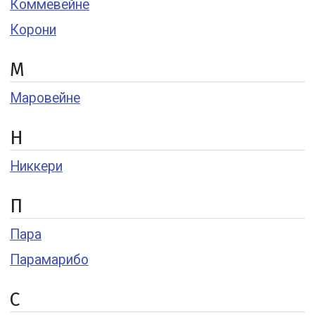
Коммевейне
Корони
М
Маровейне
Н
Никкери
П
Пара
Парамарибо
С