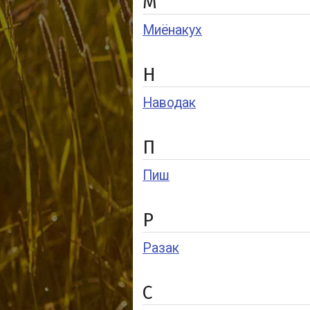
М
Миёнакух
Н
Наводак
П
Пиш
Р
Разак
С