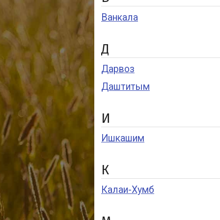
Ванкала
Д
Дарвоз
Даштитым
И
Ишкашим
К
Калаи-Хумб