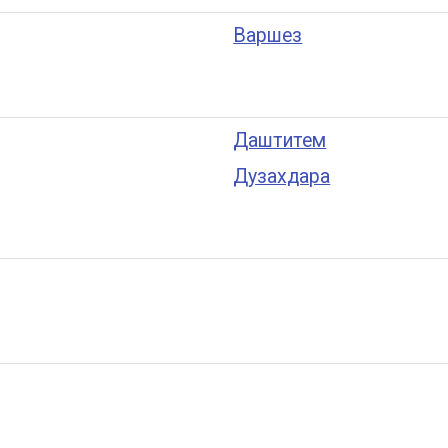
Варшез
Даштитем
Дузахдара