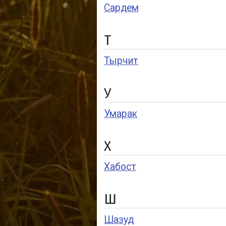
Сардем
Т
Тырчит
У
Умарак
Х
Хабост
Ш
Шазуд