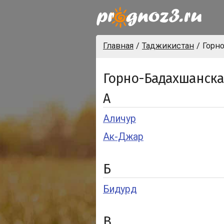
Главная
Таджикистан
Горн
Горно-Бадахшанска
А
Аличур
Ак-Джар
Б
Бидурд
В