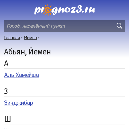
Главная
Йемен
Абьян, Йемен
А
Аль Хамейша
З
Зинджибар
Ш