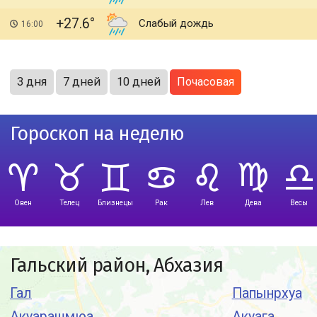
+27.6
Слабый дождь
16:00
3 дня
7 дней
10 дней
Почасовая
Гороскоп на неделю
Овен
Телец
Близнецы
Рак
Лев
Дева
Весы
Гальский район, Абхазия
Гал
Папынрхуа
Акуарашмюа
Акуага