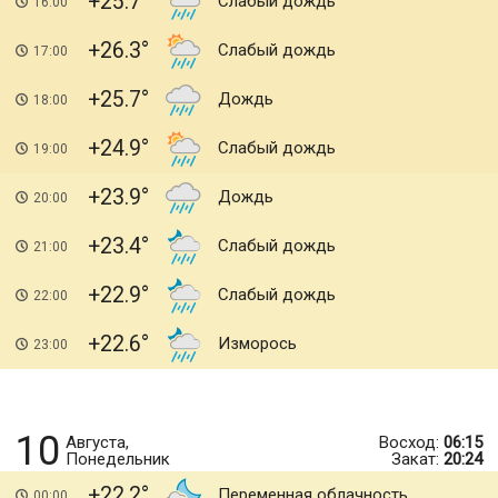
+25.7
Слабый дождь
16:00
+26.3
Слабый дождь
17:00
+25.7
Дождь
18:00
+24.9
Слабый дождь
19:00
+23.9
Дождь
20:00
+23.4
Слабый дождь
21:00
+22.9
Слабый дождь
22:00
+22.6
Изморось
23:00
10
Августа,
Восход:
06:15
Понедельник
Закат:
20:24
+22.2
Переменная облачность
00:00