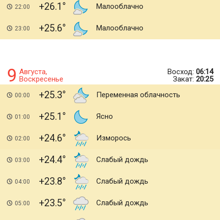
+26.1
Малооблачно
22:00
+25.6
Малооблачно
23:00
9
Августа,
Восход:
06:14
Воскресенье
Закат:
20:25
+25.3
Переменная облачность
00:00
+25.1
Ясно
01:00
+24.6
Изморось
02:00
+24.4
Слабый дождь
03:00
+23.8
Слабый дождь
04:00
+23.5
Слабый дождь
05:00