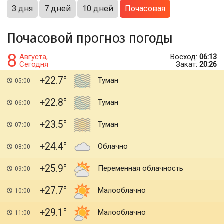
3 дня
7 дней
10 дней
Почасовая
Почасовой прогноз погоды
8
Августа,
Восход:
06:13
Сегодня
Закат:
20:26
+22.7
Туман
05:00
+22.8
Туман
06:00
+23.5
Туман
07:00
+24.4
Облачно
08:00
+25.9
Переменная облачность
09:00
+27.7
Малооблачно
10:00
+29.1
Малооблачно
11:00