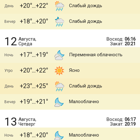
+20
+22
Слабый дождь
День
+18
+20
Слабый дождь
Вечер
12
Августа,
Восход:
06:16
Среда
Закат:
20:21
+17
+19
Переменная облачность
Ночь
+20
+22
Ясно
Утро
+23
+25
Слабый дождь
День
+19
+21
Малооблачно
Вечер
13
Августа,
Восход:
06:17
Четверг
Закат:
20:19
+18
+20
Малооблачно
Ночь