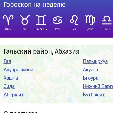
Гороскоп на неделю
Овен
Телец
Близнецы
Рак
Лев
Дева
Весы
Гальский район, Абхазия
Гал
Папынрхуа
Акуарашмюа
Акуага
Хашта
Бгоура
Сида
Нижний Барг
Аберкыт
Бутбакыт