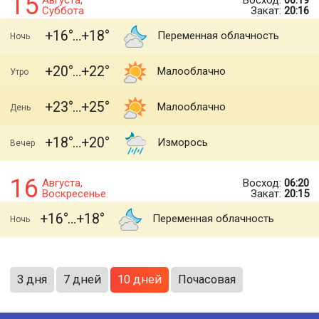
15
Августа,
Восход:
06:19
Суббота
Закат:
20:16
+16
+18
Переменная облачность
Ночь
+20
+22
Малооблачно
Утро
+23
+25
Малооблачно
День
+18
+20
Изморось
Вечер
16
Августа,
Восход:
06:20
Воскресенье
Закат:
20:15
+16
+18
Переменная облачность
Ночь
3 дня
7 дней
10 дней
Почасовая