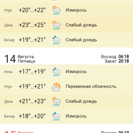
+20
+22
Изморось
Утро
+23
+25
Слабый дождь
День
+19
+21
Слабый дождь
Вечер
14
Августа,
Восход:
06:18
Пятница
Закат:
20:18
+17
+19
Изморось
Ночь
+19
+21
Переменная облачность
Утро
+21
+23
Слабый дождь
День
+18
+20
Изморось
Вечер