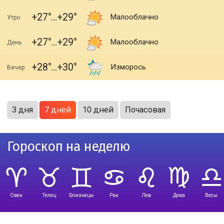
+27
+29
Малооблачно
Утро
+27
+29
Малооблачно
День
+28
+30
Изморось
Вечер
3 дня
7 дней
10 дней
Почасовая
Гороскоп на неделю
Овен
Телец
Близнецы
Рак
Лев
Дева
Весы