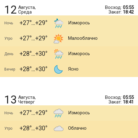
12
Августа,
Восход:
05:55
Среда
Закат:
18:42
+27
+29
Изморось
Ночь
+27
+29
Малооблачно
Утро
+28
+30
Изморось
День
+28
+30
Ясно
Вечер
13
Августа,
Восход:
05:55
Четверг
Закат:
18:41
+27
+29
Изморось
Ночь
+28
+30
Облачно
Утро