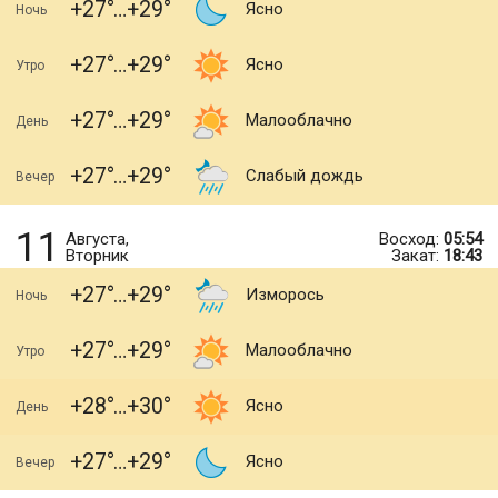
+27
+29
Ясно
Ночь
+27
+29
Ясно
Утро
+27
+29
Малооблачно
День
+27
+29
Слабый дождь
Вечер
11
Августа,
Восход:
05:54
Вторник
Закат:
18:43
+27
+29
Изморось
Ночь
+27
+29
Малооблачно
Утро
+28
+30
Ясно
День
+27
+29
Ясно
Вечер