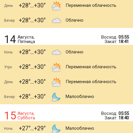
+28
+30
Переменная облачность
День
+28
+30
Облачно
Вечер
14
Августа,
Восход:
05:55
Пятница
Закат:
18:41
+28
+30
Облачно
Ночь
+28
+30
Переменная облачность
Утро
+28
+30
Переменная облачность
День
+28
+30
Малооблачно
Вечер
15
Августа,
Восход:
05:55
Суббота
Закат:
18:40
+27
+29
Малооблачно
Ночь