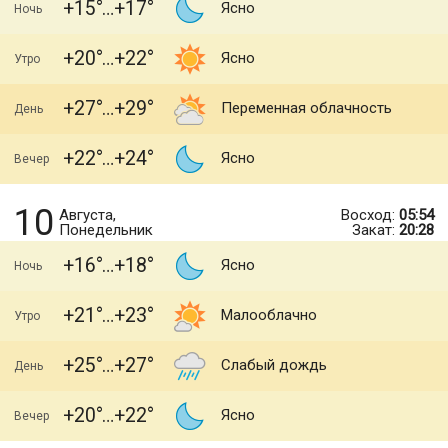
+15
+17
Ясно
Ночь
+20
+22
Ясно
Утро
+27
+29
Переменная облачность
День
+22
+24
Ясно
Вечер
10
Августа,
Восход:
05:54
Понедельник
Закат:
20:28
+16
+18
Ясно
Ночь
+21
+23
Малооблачно
Утро
+25
+27
Слабый дождь
День
+20
+22
Ясно
Вечер