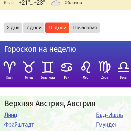
+21
+23
Облачно
Вечер
3 дня
7 дней
10 дней
Почасовая
Гороскоп на неделю
Овен
Телец
Близнецы
Рак
Лев
Дева
Весы
Верхняя Австрия, Австрия
Линц
Бад-Ишль
Фрайштадт
Гмунден