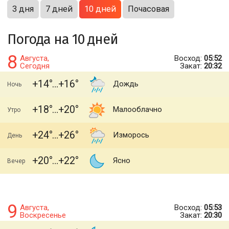
3 дня
7 дней
10 дней
Почасовая
Погода на 10 дней
8
Августа,
Восход:
05:52
Сегодня
Закат:
20:32
+14
+16
Дождь
Ночь
+18
+20
Малооблачно
Утро
+24
+26
Изморось
День
+20
+22
Ясно
Вечер
9
Августа,
Восход:
05:53
Воскресенье
Закат:
20:30