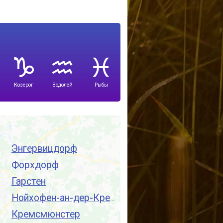
Козерог
Водолей
Рыбы
Энгервицдорф
Форхдорф
Гарстен
Нойхофен-ан-дер-Кремс
Кремсмюнстер