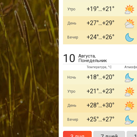
+19
+21
Утро
+27
+29
День
+24
+26
Вечер
10
Августа,
Понедельник
Температура, °C
Атмосф
+18
+20
Ночь
+21
+23
Утро
+28
+30
День
+25
+27
Вечер
3 дня
7 дней
1