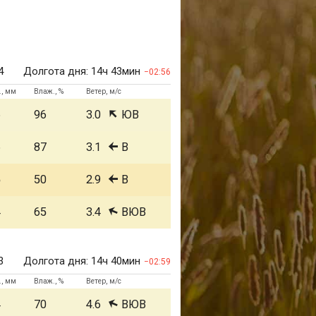
4
Долгота дня:
14ч 43мин
02:56
., мм
Влаж., %
Ветер, м/с
6
96
3.0
ЮВ
6
87
3.1
В
5
50
2.9
В
4
65
3.4
ВЮВ
3
Долгота дня:
14ч 40мин
02:59
., мм
Влаж., %
Ветер, м/с
4
70
4.6
ВЮВ