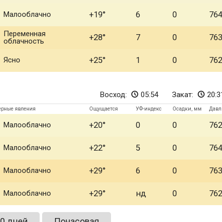
Малооблачно
+19
6
0
76
Переменная
+28
7
0
76
облачность
Ясно
+25
1
0
76
Восход:
05:54
Закат:
20:3
ерные явления
Ощущается
УФ-индекс
Осадки, мм
Давл
Малооблачно
+20
0
0
76
Малооблачно
+22
5
0
76
Малооблачно
+29
6
0
76
Малооблачно
+29
нд
0
76
0 дней
Почасовая