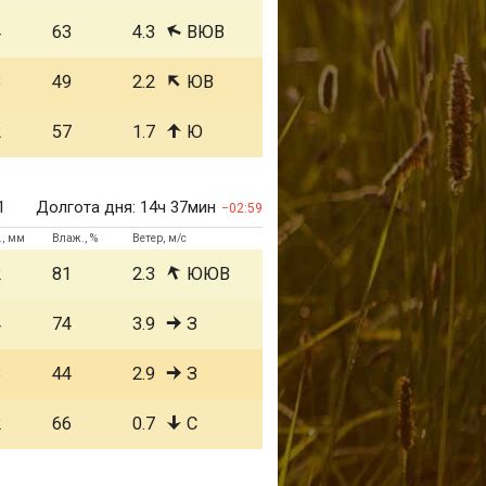
4
63
4.3
ВЮВ
3
49
2.2
ЮВ
2
57
1.7
Ю
1
Долгота дня:
14ч 37мин
02:59
., мм
Влаж., %
Ветер, м/с
2
81
2.3
ЮЮВ
4
74
3.9
З
3
44
2.9
З
2
66
0.7
С