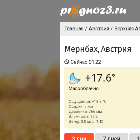
Главная
Австрия
Верхняя А
Мернбах, Австрия
Сейчас
01:22
+17.6
Малооблачно
Ощущается: +18.3 °C
Осадки: 0 мм
Давление: 766 мм
Влажность: 96%
Ветер: 3.0 м/с,
Ю
3 дня
7 дней
1