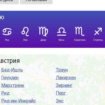
лю
Рак
Лев
Дева
Весы
Скорпион
Стрелец
Австрия
Бад-Ишль
Траун
Гмунден
Лакирхен
Мархтренк
Зирнинг
Рид
Перг
Рид-им-Инкрайс
Энс