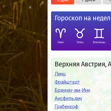
Гороскоп на неде
Овен
Телец
Близнецы
Верхняя Австрия, 
Линц
Фрайштадт
Браунау-ам-Инн
Ансфельден
Грабенхоф