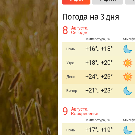
Погода на 3 дня
8
Августа,
Сегодня
Температура, °C
Атмосф
+16
+18
Ночь
+18
+20
Утро
+24
+26
День
+21
+23
Вечер
9
Августа,
Воскресенье
Температура, °C
Атмосф
+17
+19
Ночь