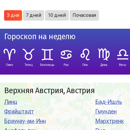
3 дня
7 дней
10 дней
Почасовая
Гороскоп на неделю
Овен
Телец
Близнецы
Рак
Лев
Дева
Весы
Верхняя Австрия, Австрия
Линц
Бад-Ишль
Фрайштадт
Гмунден
Браунау-ам-Инн
Мархтренк