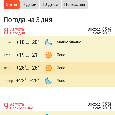
3 дня
7 дней
10 дней
Почасовая
Погода на 3 дня
8
Августа,
Восход:
05:49
Сегодня
Закат:
20:33
+18
+20
Малооблачно
Ночь
+19
+21
Ясно
Утро
+26
+28
Ясно
День
+23
+25
Ясно
Вечер
9
Августа,
Восход:
05:51
Воскресенье
Закат:
20:31