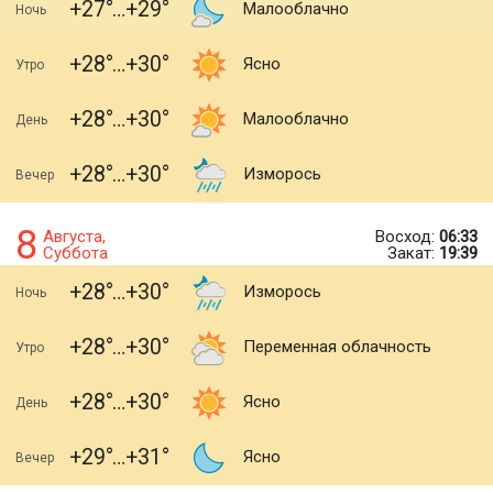
+27
+29
Малооблачно
Ночь
+28
+30
Ясно
Утро
+28
+30
Малооблачно
День
+28
+30
Изморось
Вечер
8
Августа,
Восход:
06:33
Суббота
Закат:
19:39
+28
+30
Изморось
Ночь
+28
+30
Переменная облачность
Утро
+28
+30
Ясно
День
+29
+31
Ясно
Вечер