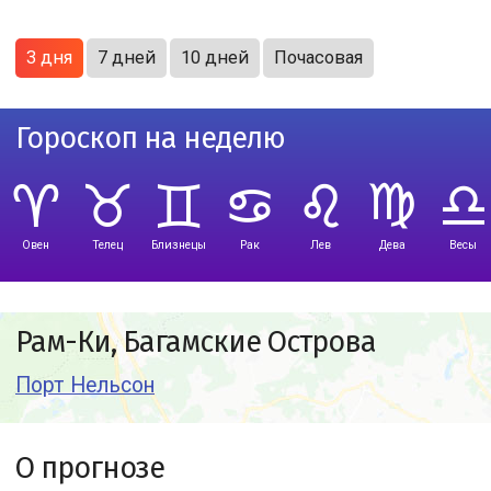
3 дня
7 дней
10 дней
Почасовая
Гороскоп на неделю
Овен
Телец
Близнецы
Рак
Лев
Дева
Весы
Рам-Ки, Багамские Острова
Порт Нельсон
О прогнозе