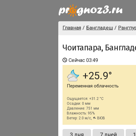
Главная
Бангладеш
Рангпу
Чоитапара, Бангла
Сейчас
03:49
+25.9
Переменная облачность
Ощущается: +31.2 °C
Осадки: 0 мм
Давление: 751 мм
Влажность: 95%
Ветер: 2.0 м/с,
ВЮВ
3 дня
7 дней
1