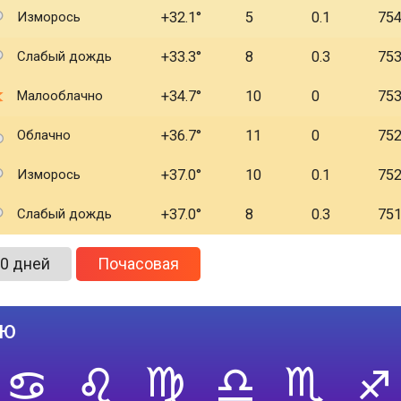
Изморось
+32.1
5
0.1
75
Слабый дождь
+33.3
8
0.3
75
Малооблачно
+34.7
10
0
75
Облачно
+36.7
11
0
75
Изморось
+37.0
10
0.1
75
Слабый дождь
+37.0
8
0.3
75
0 дней
Почасовая
лю