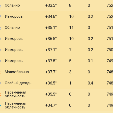
Облачно
+33.5
8
0
75
Изморось
+34.6
10
0.2
75
Облачно
+35.1
11
0
75
Изморось
+36.5
10
0.2
75
Изморось
+37.1
7
0.2
75
Изморось
+37.8
5
0.1
74
Малооблачно
+37.7
3
0
74
Слабый дождь
+36.5
1
0.4
74
Переменная
+35.5
0
0
74
облачность
Переменная
+34.7
0
0
74
облачность