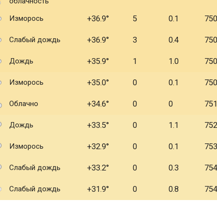
облачность
Изморось
+36.9
5
0.1
75
Слабый дождь
+36.9
3
0.4
75
Дождь
+35.9
1
1.0
75
Изморось
+35.0
0
0.1
75
Облачно
+34.6
0
0
75
Дождь
+33.5
0
1.1
75
Изморось
+32.9
0
0.1
75
Слабый дождь
+33.2
0
0.3
75
Слабый дождь
+31.9
0
0.8
75