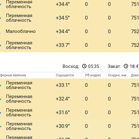
Переменная
+34.4
0
0
75
облачность
Переменная
+34.5
0
0
75
облачность
Малооблачно
+34.4
0
0
75
Переменная
+33.7
0
0
75
облачность
Восход:
05:35
Закат:
18:4
сферные явления
Ощущается
УФ-индекс
Осадки, мм
Давл
Переменная
+33.1
0
0
75
облачность
Переменная
+32.4
0
0
75
облачность
Переменная
+31.6
0
0
75
облачность
Переменная
+30.9
0
0
75
облачность
Переменная