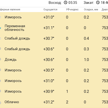
Восход:
05:35
Закат:
18:4
сферные явления
Ощущается
УФ-индекс
Осадки, мм
Давл
Изморось
+31.0
0
0.2
75
Переменная
+31.1
0
0
75
облачность
Слабый дождь
+30.7
0
0.4
75
Слабый дождь
+30.6
0
0.3
75
Дождь
+30.6
0
1.0
75
Изморось
+30.5
0
0.2
75
Изморось
+31.0
0
0.2
75
Изморось
+30.9
1
0.2
75
Облачно
+31.2
2
0
75