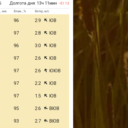
6
Долгота дня:
13ч 11мин
01:13
., мм
Влаж., %
Ветер, м/с
3
96
2.9
ЮВ
3
97
2.8
ЮВ
3
96
3.0
ЮВ
3
97
2.6
ЮВ
3
97
2.6
ЮЮВ
3
97
2.2
ЮВ
3
97
1.5
ЮВ
3
95
2.6
ВЮВ
3
93
2.7
ВЮВ