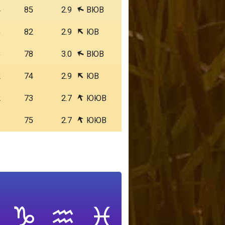
4
85
2.9
ВЮВ
3
82
2.9
ЮВ
3
78
3.0
ВЮВ
2
74
2.9
ЮВ
2
73
2.7
ЮЮВ
1
75
2.7
ЮЮВ