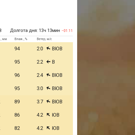
8
Долгота дня:
13ч 13мин
01:11
., мм
Влаж., %
Ветер, м/с
1
94
2.0
ВЮВ
1
95
2.2
В
1
96
2.4
ВЮВ
1
95
3.0
ВЮВ
2
89
3.7
ВЮВ
2
86
4.2
ЮВ
2
82
4.2
ЮВ