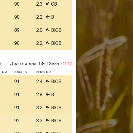
1
90
2.3
СВ
1
90
2.2
В
2
89
2.0
ВЮВ
2
90
2.2
ВЮВ
7
Долгота дня:
13ч 12мин
01:12
., мм
Влаж., %
Ветер, м/с
1
91
2.4
ВЮВ
1
91
2.8
В
1
91
3.2
ВЮВ
1
92
3.3
ВЮВ