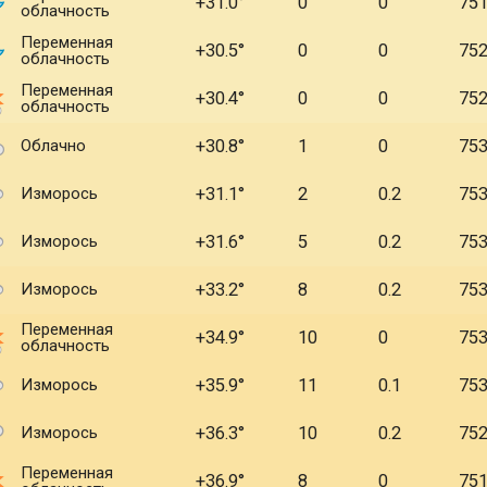
+31.0
0
0
75
облачность
Переменная
+30.5
0
0
75
облачность
Переменная
+30.4
0
0
75
облачность
Облачно
+30.8
1
0
75
Изморось
+31.1
2
0.2
75
Изморось
+31.6
5
0.2
75
Изморось
+33.2
8
0.2
75
Переменная
+34.9
10
0
75
облачность
Изморось
+35.9
11
0.1
75
Изморось
+36.3
10
0.2
75
Переменная
+36.9
8
0
75