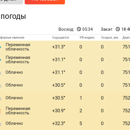
 погоды
Восход:
05:34
Закат:
18:4
сферные явления
Ощущается
УФ-индекс
Осадки, мм
Давл
Переменная
+31.3
0
0
75
облачность
Переменная
+31.1
0
0
75
облачность
Облачно
+31.1
0
0
75
Облачно
+30.5
0
0
75
Облачно
+30.5
1
0
75
Переменная
+30.9
2
0
75
облачность
Облачно
+32.3
5
0
75