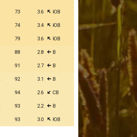
0
73
3.6
ЮВ
0
74
3.4
ЮВ
0
79
3.6
ЮВ
0
88
2.8
В
1
91
2.7
В
2
92
3.1
В
3
94
2.6
СВ
4
93
2.2
В
4
93
3.0
ЮВ