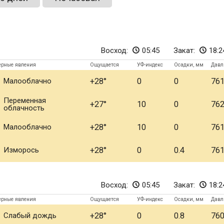
Восход:
05:45
Закат:
18:2
ерные явления
Ощущается
УФ-индекс
Осадки, мм
Давл
Малооблачно
+28
0
0
76
Переменная
+27
10
0
76
облачность
Малооблачно
+28
10
0
76
Изморось
+28
0
0.4
76
Восход:
05:45
Закат:
18:2
ерные явления
Ощущается
УФ-индекс
Осадки, мм
Давл
Слабый дождь
+28
0
0.8
76