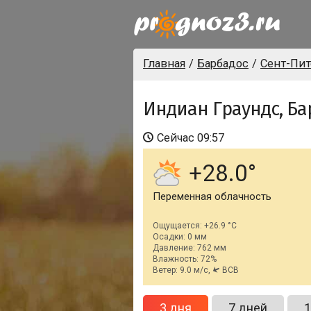
Главная
Барбадос
Сент-Пит
Индиан Граундс, Ба
Сейчас
09:57
+28.0
Переменная облачность
Ощущается: +26.9 °C
Осадки: 0 мм
Давление: 762 мм
Влажность: 72%
Ветер: 9.0 м/с,
ВСВ
3 дня
7 дней
1