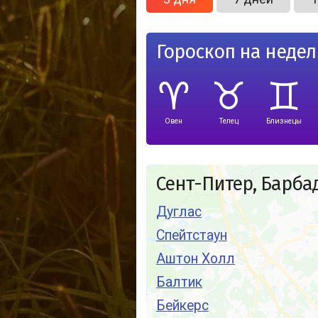
Гороскоп на неде
Овен
Телец
Близнецы
Сент-Питер, Барба
Дуглас
Спейтстаун
Аштон Холл
Балтик
Бейкерс