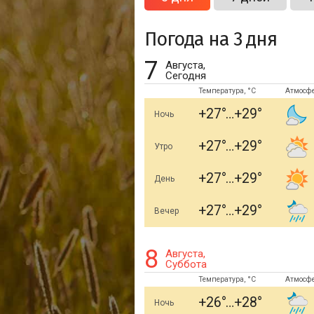
Погода на 3 дня
7
Августа,
Сегодня
Температура, °C
Атмосф
+27
+29
Ночь
+27
+29
Утро
+27
+29
День
+27
+29
Вечер
8
Августа,
Суббота
Температура, °C
Атмосф
+26
+28
Ночь