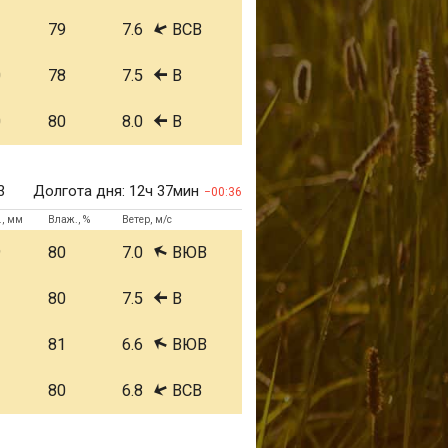
1
79
7.6
ВСВ
0
78
7.5
В
0
80
8.0
В
3
Долгота дня:
12ч 37мин
00:36
., мм
Влаж., %
Ветер, м/с
9
80
7.0
ВЮВ
1
80
7.5
В
1
81
6.6
ВЮВ
1
80
6.8
ВСВ