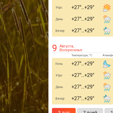
+27
+29
Утро
+27
+29
День
+27
+29
Вечер
9
Августа,
Воскресенье
Температура, °C
Атмосф
+27
+29
Ночь
+27
+29
Утро
+27
+29
День
+27
+29
Вечер
3 дня
7 дней
1