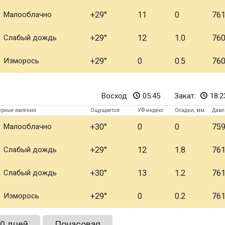
Малооблачно
+29
11
0
76
Слабый дождь
+29
12
1.0
76
Изморось
+29
0
0.5
76
Восход:
05:45
Закат:
18:2
ерные явления
Ощущается
УФ-индекс
Осадки, мм
Давл
Малооблачно
+30
0
0
75
Слабый дождь
+29
12
1.8
76
Слабый дождь
+30
13
1.2
76
Изморось
+29
0
0.2
76
0 дней
Почасовая