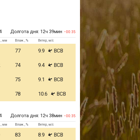
4
Долгота дня:
12ч 39мин
00:35
., мм
Влаж., %
Ветер, м/с
1
77
9.9
ВСВ
2
74
9.4
ВСВ
1
75
9.1
ВСВ
1
78
10.6
ВСВ
4
Долгота дня:
12ч 38мин
00:35
., мм
Влаж., %
Ветер, м/с
0
83
8.9
ВСВ