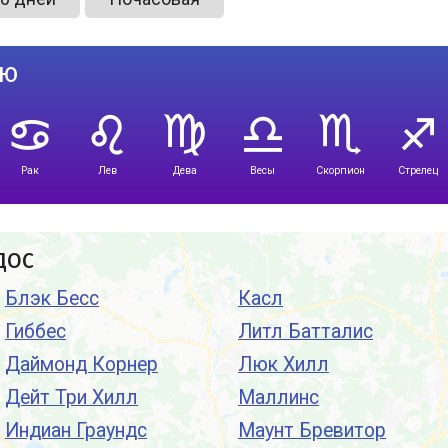
лю
Рак
Лев
Дева
Весы
Скорпион
Стрелец
дос
Блэк Бесс
Касл
Гиббес
Литл Батталис
Даймонд Корнер
Люк Хилл
Дейт Три Хилл
Маллинс
Индиан Граундс
Маунт Бревитор