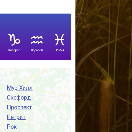
Козерог
Водолей
Рыбы
Мур Хилл
Оксфорд
Проспект
Ретрит
Рок