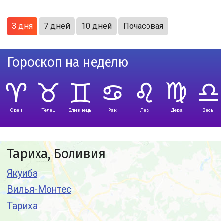
3 дня
7 дней
10 дней
Почасовая
Гороскоп на неделю
Овен
Телец
Близнецы
Рак
Лев
Дева
Весы
Тариха, Боливия
Якуиба
Вилья-Монтес
Тариха