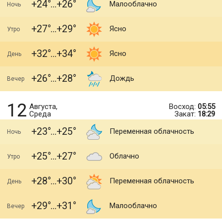
+24
+26
Малооблачно
Ночь
+27
+29
Ясно
Утро
+32
+34
Ясно
День
+26
+28
Дождь
Вечер
12
Августа,
Восход:
05:55
Среда
Закат:
18:29
+23
+25
Переменная облачность
Ночь
+25
+27
Облачно
Утро
+28
+30
Переменная облачность
День
+29
+31
Малооблачно
Вечер