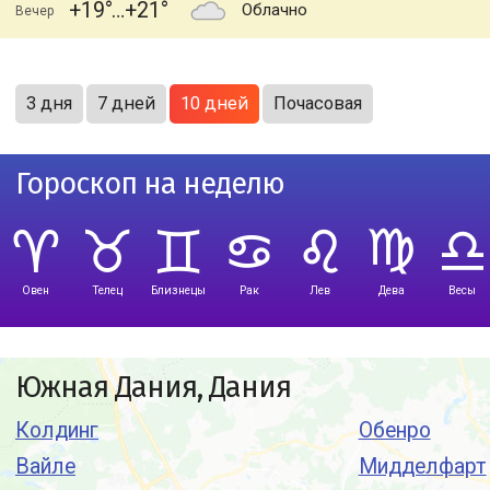
+19
+21
Облачно
Вечер
3 дня
7 дней
10 дней
Почасовая
Гороскоп на неделю
Овен
Телец
Близнецы
Рак
Лев
Дева
Весы
Южная Дания, Дания
Колдинг
Обенро
Вайле
Мидделфарт