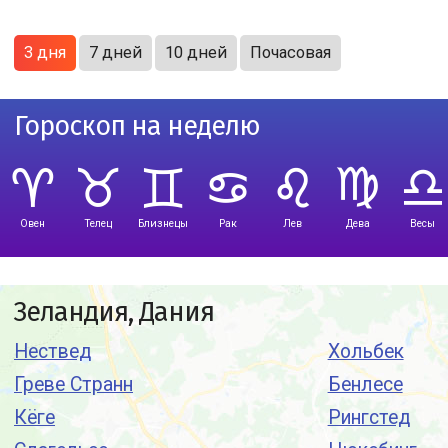
3 дня
7 дней
10 дней
Почасовая
Гороскоп на неделю
Овен
Телец
Близнецы
Рак
Лев
Дева
Весы
Зеландия, Дания
Нествед
Хольбек
Греве Странн
Бенлесе
Кёге
Рингстед