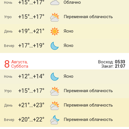
+15
+17
Облачно
Ночь
+15
+17
Переменная облачность
Утро
+19
+21
Ясно
День
+17
+19
Ясно
Вечер
8
Августа,
Восход:
05:33
Суббота
Закат:
21:07
+12
+14
Ясно
Ночь
+15
+17
Переменная облачность
Утро
+21
+23
Переменная облачность
День
+20
+22
Переменная облачность
Вечер