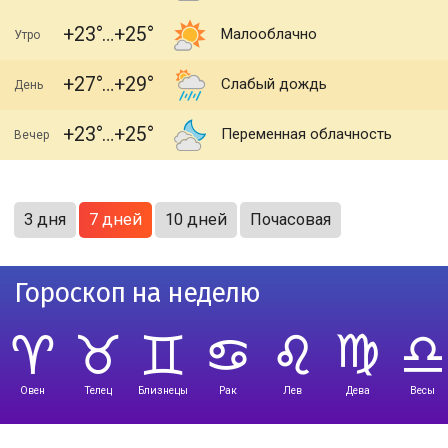
+23
+25
Малооблачно
Утро
+27
+29
Слабый дождь
День
+23
+25
Переменная облачность
Вечер
3 дня
7 дней
10 дней
Почасовая
Гороскоп на неделю
Овен
Телец
Близнецы
Рак
Лев
Дева
Весы