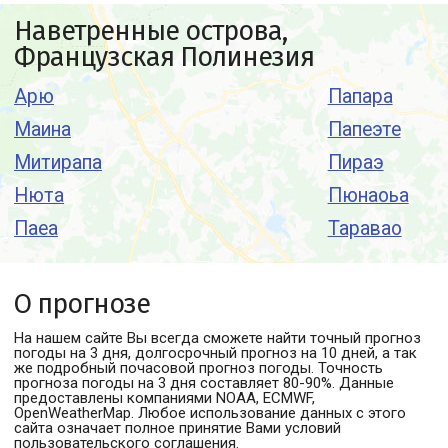
Наветренные острова,
Французская Полинезия
Арю
Папара
Маина
Папеэте
Митирапа
Пираэ
Нюта
Пюнаоьа
Паеа
Таравао
О прогнозе
На нашем сайте Вы всегда сможете найти точный прогноз
погоды
на 3 дня, долгосрочный прогноз на 10 дней, а так
же подробный почасовой прогноз погоды. Точность
прогноза погоды на 3 дня составляет 80-90%. Данные
предоставлены компаниями NOAA, ECMWF,
OpenWeatherMap. Любое использование данных с этого
сайта означает полное принятие Вами условий
пользовательского соглашения
.