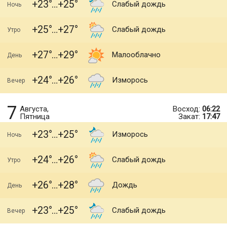
+23
+25
Слабый дождь
Ночь
+25
+27
Слабый дождь
Утро
+27
+29
Малооблачно
День
+24
+26
Изморось
Вечер
7
Августа,
Восход:
06:22
Пятница
Закат:
17:47
+23
+25
Изморось
Ночь
+24
+26
Слабый дождь
Утро
+26
+28
Дождь
День
+23
+25
Слабый дождь
Вечер