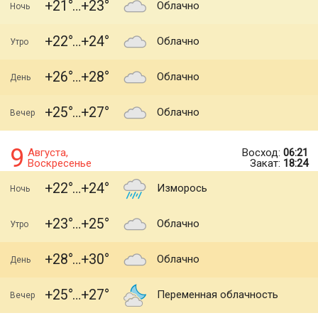
+21
+23
Облачно
Ночь
+22
+24
Облачно
Утро
+26
+28
Облачно
День
+25
+27
Облачно
Вечер
9
Августа,
Восход:
06:21
Воскресенье
Закат:
18:24
+22
+24
Изморось
Ночь
+23
+25
Облачно
Утро
+28
+30
Облачно
День
+25
+27
Переменная облачность
Вечер