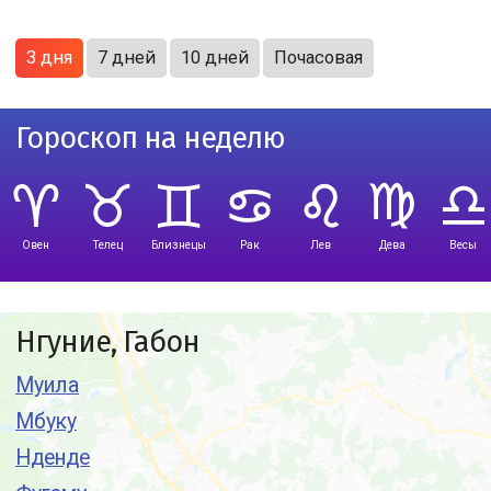
3 дня
7 дней
10 дней
Почасовая
Гороскоп на неделю
Овен
Телец
Близнецы
Рак
Лев
Дева
Весы
Нгуние, Габон
Муила
Мбуку
Нденде