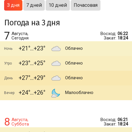
3 дня
7 дней
10 дней
Почасовая
Погода на 3 дня
7
Августа,
Восход:
06:22
Сегодня
Закат:
18:24
+21
+23
Облачно
Ночь
+23
+25
Облачно
Утро
+27
+29
Облачно
День
+24
+26
Малооблачно
Вечер
8
Августа,
Восход:
06:21
Суббота
Закат:
18:24