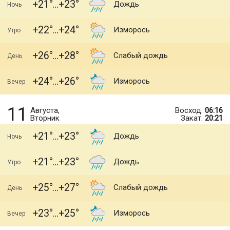
+21
+23
Дождь
Ночь
+22
+24
Изморось
Утро
+26
+28
Слабый дождь
День
+24
+26
Изморось
Вечер
11
Августа,
Восход:
06:16
Вторник
Закат:
20:21
+21
+23
Дождь
Ночь
+21
+23
Дождь
Утро
+25
+27
Слабый дождь
День
+23
+25
Изморось
Вечер