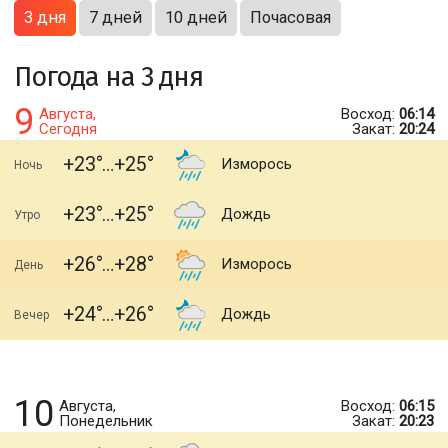
3 дня
7 дней
10 дней
Почасовая
Погода на 3 дня
9
Августа,
Восход:
06:14
Сегодня
Закат:
20:24
+23
+25
Изморось
Ночь
+23
+25
Дождь
Утро
+26
+28
Изморось
День
+24
+26
Дождь
Вечер
10
Августа,
Восход:
06:15
Понедельник
Закат:
20:23