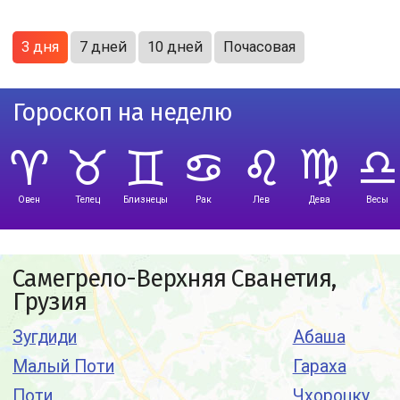
3 дня
7 дней
10 дней
Почасовая
Гороскоп на неделю
Овен
Телец
Близнецы
Рак
Лев
Дева
Весы
Самегрело-Верхняя Сванетия,
Грузия
Зугдиди
Абаша
Малый Поти
Гараха
Поти
Чхороцку