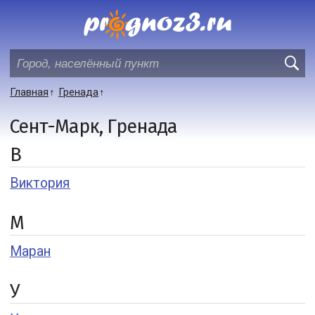
Главная
Гренада
Сент-Марк, Гренада
В
Виктория
М
Маран
У