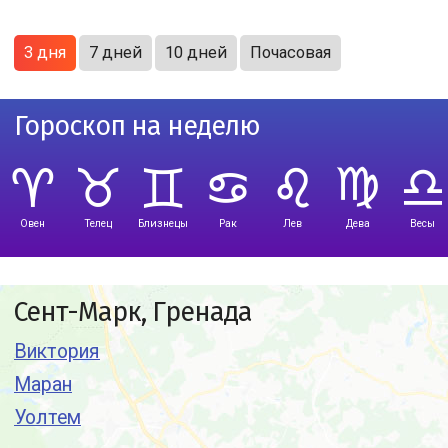
3 дня
7 дней
10 дней
Почасовая
Гороскоп на неделю
Овен
Телец
Близнецы
Рак
Лев
Дева
Весы
Сент-Марк, Гренада
Виктория
Маран
Уолтем