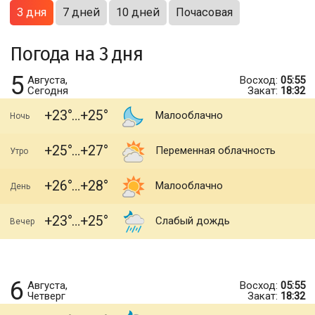
3 дня
7 дней
10 дней
Почасовая
Погода на 3 дня
5
Августа,
Восход:
05:55
Сегодня
Закат:
18:32
+23
+25
Малооблачно
Ночь
+25
+27
Переменная облачность
Утро
+26
+28
Малооблачно
День
+23
+25
Слабый дождь
Вечер
6
Августа,
Восход:
05:55
Четверг
Закат:
18:32