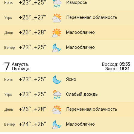
+23
+25
Изморось
Ночь
+25
+27
Переменная облачность
Утро
+26
+28
Малооблачно
День
+23
+25
Малооблачно
Вечер
7
Августа,
Восход:
05:55
Пятница
Закат:
18:31
+23
+25
Ясно
Ночь
+23
+25
Слабый дождь
Утро
+26
+28
Переменная облачность
День
+24
+26
Малооблачно
Вечер