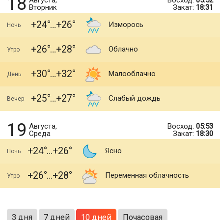
18
Августа,
Восход:
05:52
Вторник
Закат:
18:31
+24
+26
Изморось
Ночь
+26
+28
Облачно
Утро
+30
+32
Малооблачно
День
+25
+27
Слабый дождь
Вечер
19
Августа,
Восход:
05:53
Среда
Закат:
18:30
+24
+26
Ясно
Ночь
+26
+28
Переменная облачность
Утро
3 дня
7 дней
10 дней
Почасовая