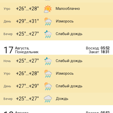
+26
+28
Малооблачно
Утро
+29
+31
Изморось
День
+25
+27
Слабый дождь
Вечер
17
Августа,
Восход:
05:52
Понедельник
Закат:
18:31
+25
+27
Слабый дождь
Ночь
+26
+28
Изморось
Утро
+27
+29
Слабый дождь
День
+25
+27
Дождь
Вечер