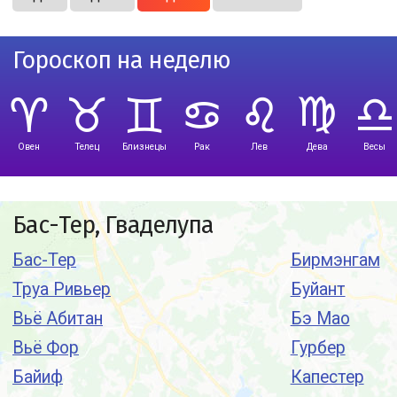
Гороскоп на неделю
Овен
Телец
Близнецы
Рак
Лев
Дева
Весы
Бас-Тер, Гваделупа
Бас-Тер
Бирмэнгам
Труа Ривьер
Буйант
Вьё Абитан
Бэ Мао
Вьё Фор
Гурбер
Байиф
Капестер