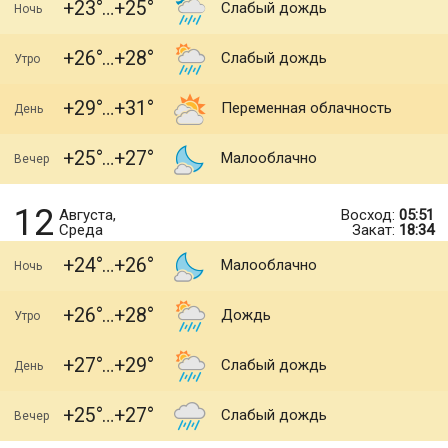
+23
+25
Слабый дождь
Ночь
+26
+28
Слабый дождь
Утро
+29
+31
Переменная облачность
День
+25
+27
Малооблачно
Вечер
12
Августа,
Восход:
05:51
Среда
Закат:
18:34
+24
+26
Малооблачно
Ночь
+26
+28
Дождь
Утро
+27
+29
Слабый дождь
День
+25
+27
Слабый дождь
Вечер