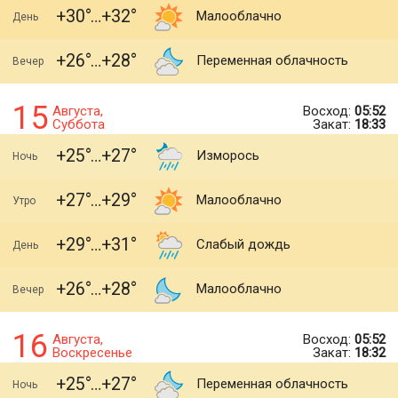
+30
+32
Малооблачно
День
+26
+28
Переменная облачность
Вечер
15
Августа,
Восход:
05:52
Суббота
Закат:
18:33
+25
+27
Изморось
Ночь
+27
+29
Малооблачно
Утро
+29
+31
Слабый дождь
День
+26
+28
Малооблачно
Вечер
16
Августа,
Восход:
05:52
Воскресенье
Закат:
18:32
+25
+27
Переменная облачность
Ночь