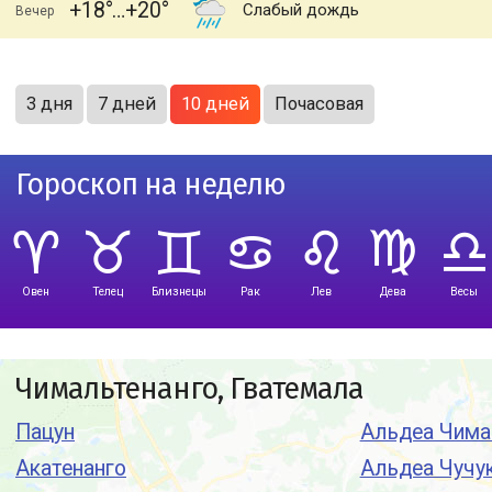
+18
+20
Слабый дождь
Вечер
3 дня
7 дней
10 дней
Почасовая
Гороскоп на неделю
Овен
Телец
Близнецы
Рак
Лев
Дева
Весы
Чимальтенанго, Гватемала
Пацун
Альдеа Чима
Акатенанго
Альдеа Чучу