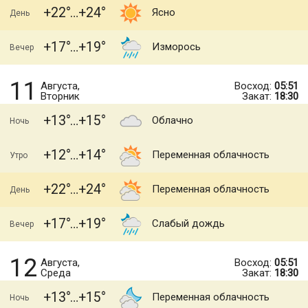
+22
+24
Ясно
День
+17
+19
Изморось
Вечер
11
Августа,
Восход:
05:51
Вторник
Закат:
18:30
+13
+15
Облачно
Ночь
+12
+14
Переменная облачность
Утро
+22
+24
Переменная облачность
День
+17
+19
Слабый дождь
Вечер
12
Августа,
Восход:
05:51
Среда
Закат:
18:30
+13
+15
Переменная облачность
Ночь