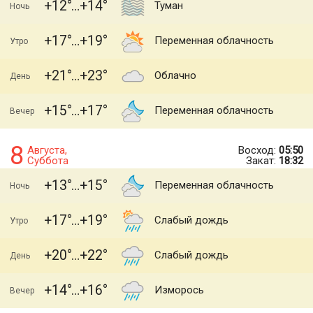
+12
+14
Туман
Ночь
+17
+19
Переменная облачность
Утро
+21
+23
Облачно
День
+15
+17
Переменная облачность
Вечер
8
Августа,
Восход:
05:50
Суббота
Закат:
18:32
+13
+15
Переменная облачность
Ночь
+17
+19
Слабый дождь
Утро
+20
+22
Слабый дождь
День
+14
+16
Изморось
Вечер