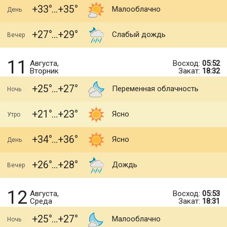
+33
+35
Малооблачно
День
+27
+29
Слабый дождь
Вечер
11
Августа,
Восход:
05:52
Вторник
Закат:
18:32
+25
+27
Переменная облачность
Ночь
+21
+23
Ясно
Утро
+34
+36
Ясно
День
+26
+28
Дождь
Вечер
12
Августа,
Восход:
05:53
Среда
Закат:
18:31
+25
+27
Малооблачно
Ночь