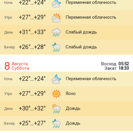
+22
+24
Переменная облачность
Ночь
+27
+29
Переменная облачность
Утро
+31
+33
Слабый дождь
День
+26
+28
Слабый дождь
Вечер
8
Августа,
Восход:
05:52
Суббота
Закат:
18:33
+22
+24
Переменная облачность
Ночь
+27
+29
Ясно
Утро
+30
+32
Дождь
День
+25
+27
Дождь
Вечер