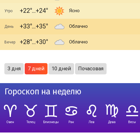
+22
+24
Ясно
Утро
+33
+35
Облачно
День
+28
+30
Облачно
Вечер
3 дня
7 дней
10 дней
Почасовая
Гороскоп на неделю
Овен
Телец
Близнецы
Рак
Лев
Дева
Весы