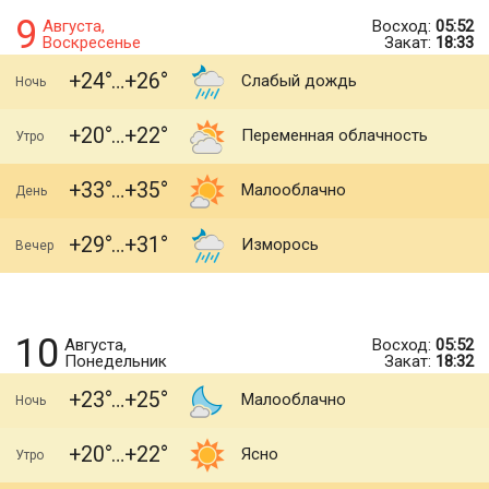
9
Августа,
Восход:
05:52
Воскресенье
Закат:
18:33
+24
+26
Слабый дождь
Ночь
+20
+22
Переменная облачность
Утро
+33
+35
Малооблачно
День
+29
+31
Изморось
Вечер
10
Августа,
Восход:
05:52
Понедельник
Закат:
18:32
+23
+25
Малооблачно
Ночь
+20
+22
Ясно
Утро