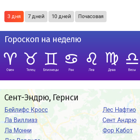
3 дня
7 дней
10 дней
Почасовая
Гороскоп на неделю
Овен
Телец
Близнецы
Рак
Лев
Дева
Весы
Сент-Эндрю, Гернси
Бейлифс Кросс
Лес Нафтио
Ла Виллиаз
Сент Андрю
Ла Монни
Фор Кабот