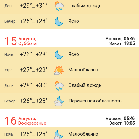
+29
+31
Слабый дождь
День
+26
+28
Ясно
Вечер
15
Августа,
Восход:
05:46
Суббота
Закат:
18:05
+26
+28
Ясно
Ночь
+27
+29
Малооблачно
Утро
+28
+30
Слабый дождь
День
+26
+28
Переменная облачность
Вечер
16
Августа,
Восход:
05:46
Воскресенье
Закат:
18:05
+26
+28
Малооблачно
Ночь