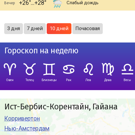
+26
+28
Слабый дождь
Вечер
3 дня
7 дней
10 дней
Почасовая
Гороскоп на неделю
Овен
Телец
Близнецы
Рак
Лев
Дева
Весы
Ист-Бербис-Корентайн, Гайана
Корривертон
Нью-Амстердам