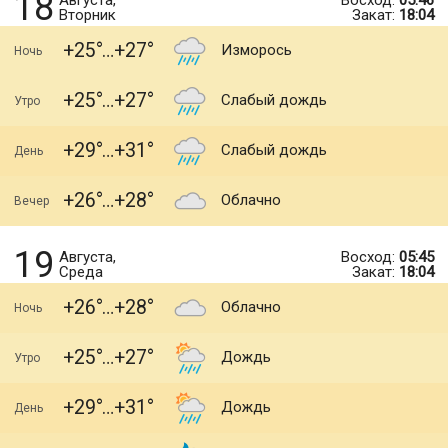
18
Августа,
Восход:
05:46
Вторник
Закат:
18:04
+25
+27
Изморось
Ночь
+25
+27
Слабый дождь
Утро
+29
+31
Слабый дождь
День
+26
+28
Облачно
Вечер
19
Августа,
Восход:
05:45
Среда
Закат:
18:04
+26
+28
Облачно
Ночь
+25
+27
Дождь
Утро
+29
+31
Дождь
День