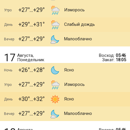
+27
+29
Изморось
Утро
+29
+31
Слабый дождь
День
+27
+29
Малооблачно
Вечер
17
Августа,
Восход:
05:46
Понедельник
Закат:
18:05
+26
+28
Ясно
Ночь
+27
+29
Изморось
Утро
+30
+32
Ясно
День
+27
+29
Малооблачно
Вечер