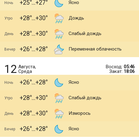
+25
+27
Ясно
Ночь
+28
+30
Дождь
Утро
+28
+30
Слабый дождь
День
+26
+28
Переменная облачность
Вечер
12
Августа,
Восход:
05:46
Среда
Закат:
18:06
+26
+28
Ясно
Ночь
+28
+30
Слабый дождь
Утро
+28
+30
Изморось
День
+26
+28
Ясно
Вечер