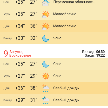
+25
+27
Переменная облачность
Ночь
+25
+27
Малооблачно
Утро
+34
+36
Малооблачно
День
+30
+32
Ясно
Вечер
9
Августа,
Восход:
06:30
Воскресенье
Закат:
19:22
+25
+27
Ясно
Ночь
+27
+29
Ясно
Утро
+36
+38
Слабый дождь
День
+29
+31
Слабый дождь
Вечер