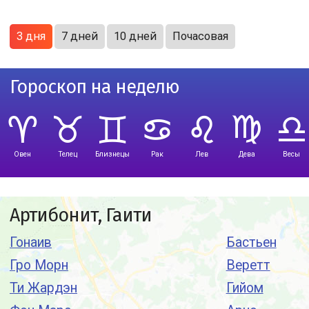
3 дня
7 дней
10 дней
Почасовая
Гороскоп на неделю
Овен
Телец
Близнецы
Рак
Лев
Дева
Весы
Артибонит, Гаити
Гонаив
Бастьен
Гро Морн
Веретт
Ти Жардэн
Гийом