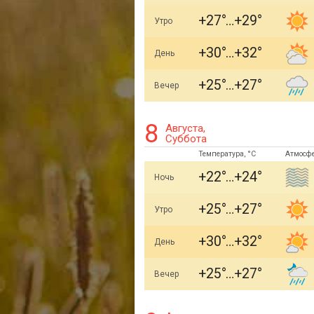
+27
+29
Утро
+30
+32
День
+25
+27
Вечер
8
Августа,
Суббота
Температура, °C
Атмосф
+22
+24
Ночь
+25
+27
Утро
+30
+32
День
+25
+27
Вечер