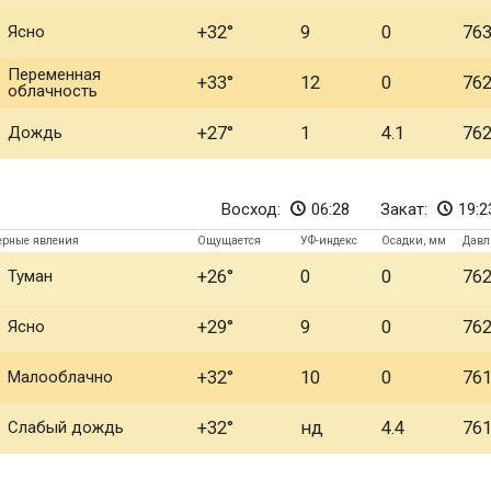
Ясно
+32
9
0
76
Переменная
+33
12
0
76
облачность
Дождь
+27
1
4.1
76
Восход:
06:28
Закат:
19:2
ерные явления
Ощущается
УФ-индекс
Осадки, мм
Давл
Туман
+26
0
0
76
Ясно
+29
9
0
76
Малооблачно
+32
10
0
76
Слабый дождь
+32
нд
4.4
76