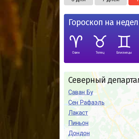
Гороскоп на неде
Овен
Телец
Близнецы
Северный департам
Саван Бу
Сен Рафаэль
Лакаст
Пиньон
Дондон