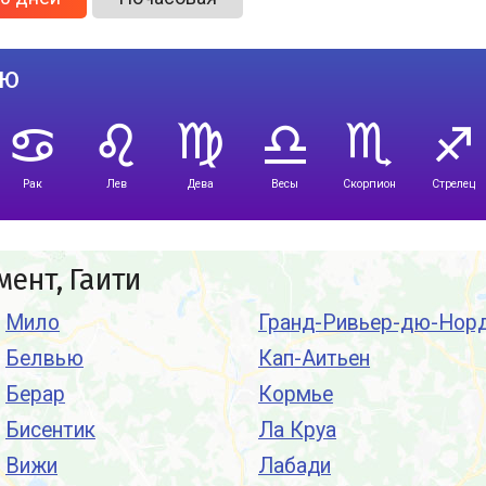
лю
Рак
Лев
Дева
Весы
Скорпион
Стрелец
ент, Гаити
Мило
Гранд-Ривьер-дю-Нор
Белвью
Кап-Аитьен
Берар
Кормье
Бисентик
Ла Круа
Вижи
Лабади