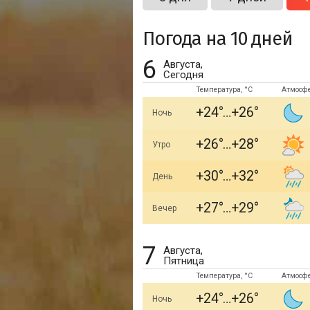
Погода на 10 дней
6
Августа,
Сегодня
Температура, °C
Атмосф
+24
+26
Ночь
+26
+28
Утро
+30
+32
День
+27
+29
Вечер
7
Августа,
Пятница
Температура, °C
Атмосф
+24
+26
Ночь