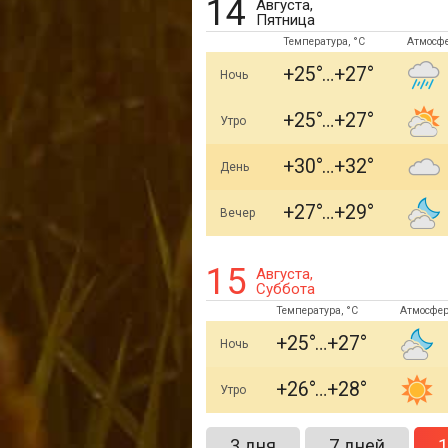
14
Августа,
Пятница
Температура, °C
Атмосф
+25
+27
Ночь
+25
+27
Утро
+30
+32
День
+27
+29
Вечер
15
Августа,
Суббота
Температура, °C
Атмосфер
+25
+27
Ночь
+26
+28
Утро
3 дня
7 дней
1