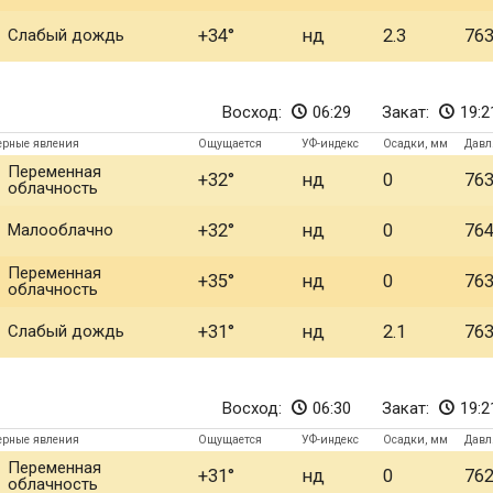
Слабый дождь
+34
нд
2.3
76
Восход:
06:29
Закат:
19:2
ерные явления
Ощущается
УФ-индекс
Осадки, мм
Давл
Переменная
+32
нд
0
76
облачность
Малооблачно
+32
нд
0
76
Переменная
+35
нд
0
76
облачность
Слабый дождь
+31
нд
2.1
76
Восход:
06:30
Закат:
19:2
ерные явления
Ощущается
УФ-индекс
Осадки, мм
Давл
Переменная
+31
нд
0
76
облачность