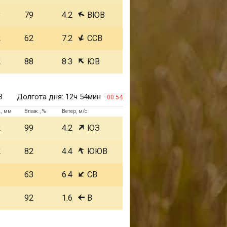
3
79
4.2
ВЮВ
2
62
7.2
ССВ
2
88
8.3
ЮВ
3
Долгота дня:
12ч 54мин
00:54
., мм
Влаж., %
Ветер, м/с
2
99
4.2
ЮЗ
2
82
4.4
ЮЮВ
1
63
6.4
СВ
1
92
1.6
В