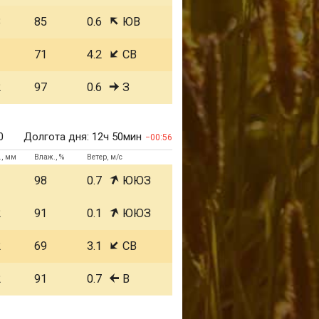
3
85
0.6
ЮВ
1
71
4.2
СВ
2
97
0.6
З
0
Долгота дня:
12ч 50мин
00:56
., мм
Влаж., %
Ветер, м/с
1
98
0.7
ЮЮЗ
2
91
0.1
ЮЮЗ
2
69
3.1
СВ
2
91
0.7
В