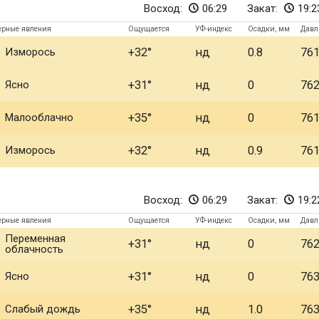
Восход:
06:29
Закат:
19:2
ерные явления
Ощущается
УФ-индекс
Осадки, мм
Давл
Изморось
+32
нд
0.8
76
Ясно
+31
нд
0
76
Малооблачно
+35
нд
0
76
Изморось
+32
нд
0.9
76
Восход:
06:29
Закат:
19:2
ерные явления
Ощущается
УФ-индекс
Осадки, мм
Давл
Переменная
+31
нд
0
76
облачность
Ясно
+31
нд
0
76
Слабый дождь
+35
нд
1.0
76