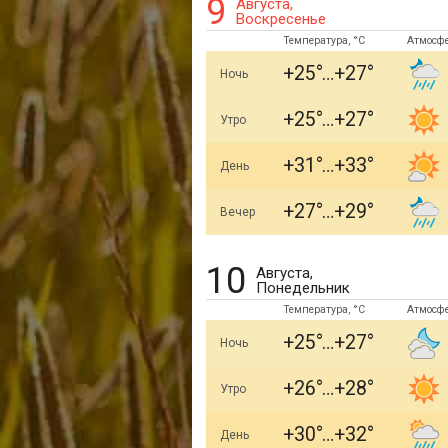
9
Августа,
Воскресенье
Температура, °C
Атмосф
+25
+27
Ночь
+25
+27
Утро
+31
+33
День
+27
+29
Вечер
10
Августа,
Понедельник
Температура, °C
Атмосф
+25
+27
Ночь
+26
+28
Утро
+30
+32
День