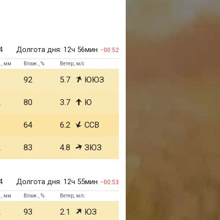
4
Долгота дня:
12ч 56мин
00:52
., мм
Влаж., %
Ветер, м/с
1
92
5.7
ЮЮЗ
2
80
3.7
Ю
1
64
6.2
ССВ
2
83
4.8
ЗЮЗ
4
Долгота дня:
12ч 55мин
00:53
., мм
Влаж., %
Ветер, м/с
2
93
2.1
ЮЗ