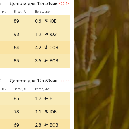
3
Долгота дня:
12ч 54мин
00:54
., мм
Влаж., %
Ветер, м/с
1
89
0.6
ЮВ
2
93
1.2
ЮЗ
1
64
4.2
ССВ
1
85
3.6
ВСВ
2
Долгота дня:
12ч 53мин
00:55
., мм
Влаж., %
Ветер, м/с
2
85
1.7
В
3
78
1.1
ЮВ
3
69
2.8
ВСВ