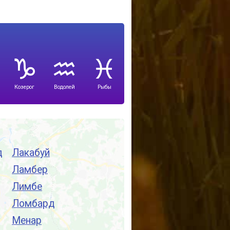
Козерог
Водолей
Рыбы
д
Лакабуй
Ламбер
Лимбе
Ломбард
Менар