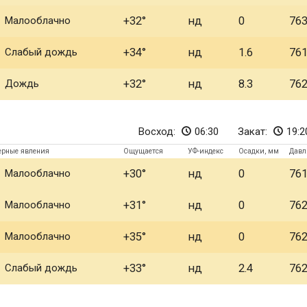
Малооблачно
+32
нд
0
76
Слабый дождь
+34
нд
1.6
76
Дождь
+32
нд
8.3
76
Восход:
06:30
Закат:
19:2
ерные явления
Ощущается
УФ-индекс
Осадки, мм
Давл
Малооблачно
+30
нд
0
76
Малооблачно
+31
нд
0
76
Малооблачно
+35
нд
0
76
Слабый дождь
+33
нд
2.4
76