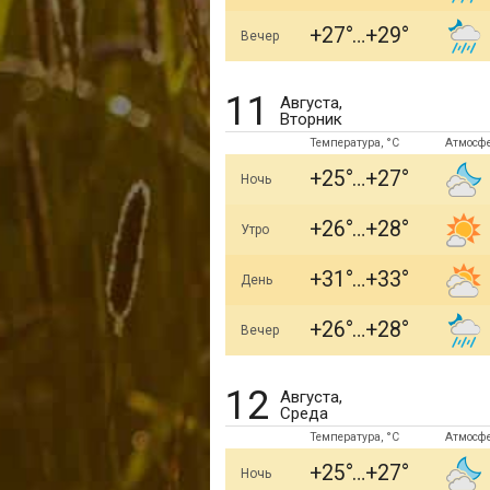
+27
+29
Вечер
11
Августа,
Вторник
Температура, °C
Атмосф
+25
+27
Ночь
+26
+28
Утро
+31
+33
День
+26
+28
Вечер
12
Августа,
Среда
Температура, °C
Атмосф
+25
+27
Ночь