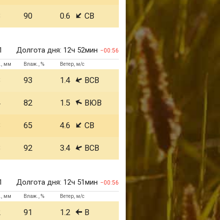
3
90
0.6
СВ
1
Долгота дня:
12ч 52мин
00:56
., мм
Влаж., %
Ветер, м/с
3
93
1.4
ВСВ
4
82
1.5
ВЮВ
3
65
4.6
СВ
3
92
3.4
ВСВ
1
Долгота дня:
12ч 51мин
00:56
., мм
Влаж., %
Ветер, м/с
2
91
1.2
В