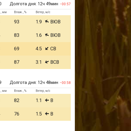
0
Долгота дня:
12ч 49мин
00:57
., мм
Влаж., %
Ветер, м/с
3
93
1.9
ВЮВ
4
83
1.6
ВЮВ
3
69
4.5
СВ
3
87
3.1
ВСВ
9
Долгота дня:
12ч 48мин
00:58
., мм
Влаж., %
Ветер, м/с
3
82
1.1
В
4
76
1.5
В