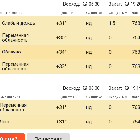
Восход:
06:30
Закат:
19:2
ерные явления
Ощущается
УФ-индекс
Осадки, мм
Давл
Слабый дождь
+31
нд
1.5
76
Переменная
+30
нд
0
76
облачность
Облачно
+34
нд
0
76
Переменная
+33
нд
0
76
облачность
Восход:
06:30
Закат:
19:1
ные явления
Ощущается
УФ-индекс
Осадки, мм
Давл
Переменная
+31
нд
0
76
облачность
Ясно
+31
нд
0
76
0 дней
Почасовая