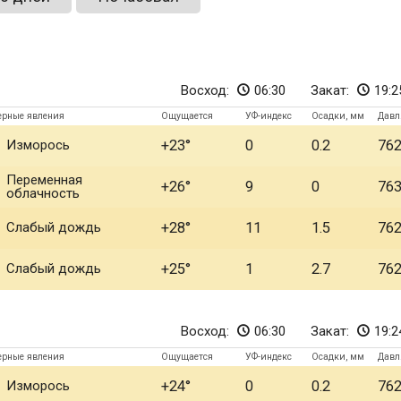
Восход:
06:30
Закат:
19:2
ерные явления
Ощущается
УФ-индекс
Осадки, мм
Давл
Изморось
+23
0
0.2
76
Переменная
+26
9
0
76
облачность
Слабый дождь
+28
11
1.5
76
Слабый дождь
+25
1
2.7
76
Восход:
06:30
Закат:
19:2
ерные явления
Ощущается
УФ-индекс
Осадки, мм
Давл
Изморось
+24
0
0.2
76