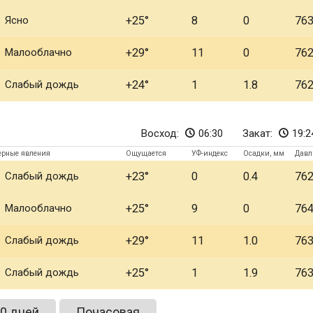
Ясно
+25
8
0
76
Малооблачно
+29
11
0
76
Слабый дождь
+24
1
1.8
76
Восход:
06:30
Закат:
19:2
ерные явления
Ощущается
УФ-индекс
Осадки, мм
Давл
Слабый дождь
+23
0
0.4
76
Малооблачно
+25
9
0
76
Слабый дождь
+29
11
1.0
76
Слабый дождь
+25
1
1.9
76
0 дней
Почасовая