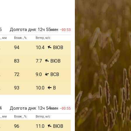
5
Долгота дня:
12ч 55мин
00:53
., мм
Влаж., %
Ветер, м/с
2
94
10.4
ВЮВ
3
83
7.7
ВЮВ
2
72
9.0
ВСВ
2
93
10.0
В
4
Долгота дня:
12ч 54мин
00:55
., мм
Влаж., %
Ветер, м/с
2
96
11.0
ВЮВ