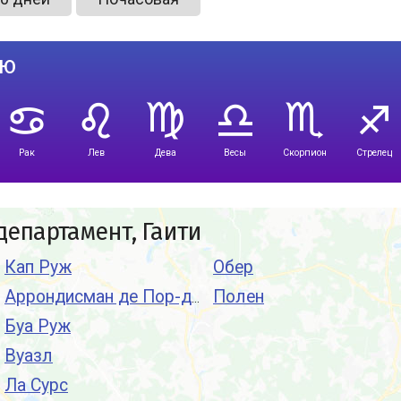
лю
Рак
Лев
Дева
Весы
Скорпион
Стрелец
епартамент, Гаити
Кап Руж
Обер
Полен
Аррондисман де Пор-де-Пе
Буа Руж
Вуазл
Ла Сурс