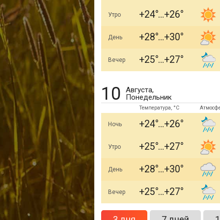
+24
+26
Утро
+28
+30
День
+25
+27
Вечер
10
Августа,
Понедельник
Температура, °C
Атмосф
+24
+26
Ночь
+25
+27
Утро
+28
+30
День
+25
+27
Вечер
3 дня
7 дней
1