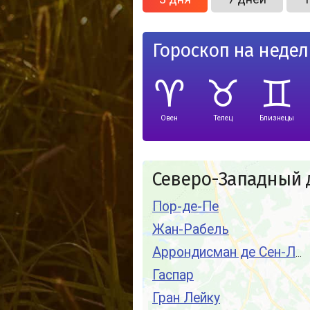
Гороскоп на неде
Овен
Телец
Близнецы
Северо-Западный д
Пор-де-Пе
Жан-Рабель
Аррондисман де Сен-Луи-дю-Нор
Гаспар
Гран Лейку