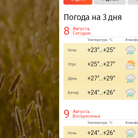
Погода на 3 дня
8
Августа,
Сегодня
Температура, °C
Атмосф
+23
+25
Ночь
+25
+27
Утро
+27
+29
День
+24
+26
Вечер
9
Августа,
Воскресенье
Температура, °C
Атмосф
+24
+26
Ночь