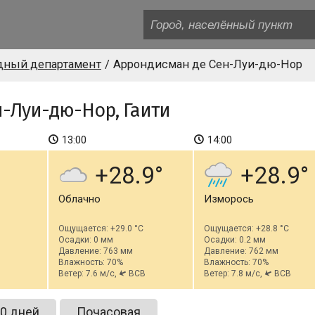
дный департамент
Аррондисман де Сен-Луи-дю-Нор
-Луи-дю-Нор, Гаити
13:00
14:00
+28.9
+28.9
Облачно
Изморось
Ощущается: +29.0 °C
Ощущается: +28.8 °C
Осадки: 0 мм
Осадки: 0.2 мм
Давление: 763 мм
Давление: 762 мм
Влажность: 70%
Влажность: 70%
Ветер: 7.6 м/с,
ВСВ
Ветер: 7.8 м/с,
ВСВ
0 дней
Почасовая