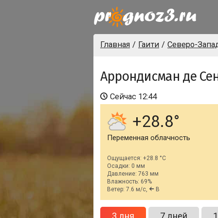
Главная
Гаити
Северо-Запа
Аррондисман де Сен
Сейчас
12:44
+28.8
Переменная облачность
Ощущается: +28.8 °C
Осадки: 0 мм
Давление: 763 мм
Влажность: 69%
Ветер: 7.6 м/с,
В
3 дня
7 дней
1