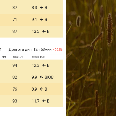
3
87
8.3
В
2
71
9.1
В
2
87
13.5
В
4
Долгота дня:
12ч 53мин
00:56
., мм
Влаж., %
Ветер, м/с
2
94
12.3
В
4
82
9.9
ВЮВ
3
76
8.9
В
3
93
11.7
В