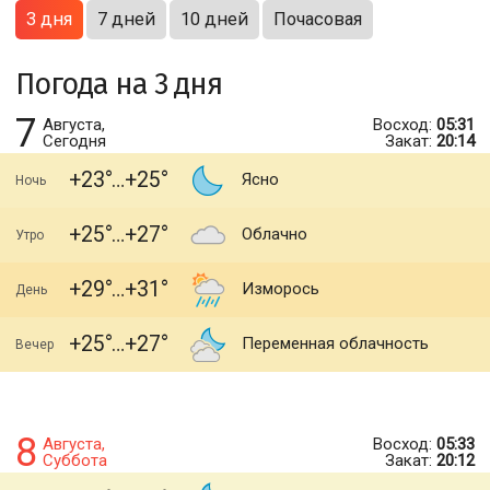
3 дня
7 дней
10 дней
Почасовая
Погода на 3 дня
7
Августа,
Восход:
05:31
Сегодня
Закат:
20:14
+23
+25
Ясно
Ночь
+25
+27
Облачно
Утро
+29
+31
Изморось
День
+25
+27
Переменная облачность
Вечер
8
Августа,
Восход:
05:33
Суббота
Закат:
20:12