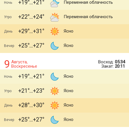
+19
+21
Переменная облачность
Ночь
+22
+24
Переменная облачность
Утро
+29
+31
Ясно
День
+25
+27
Ясно
Вечер
9
Августа,
Восход:
05:34
Воскресенье
Закат:
20:11
+19
+21
Ясно
Ночь
+21
+23
Ясно
Утро
+28
+30
Ясно
День
+25
+27
Ясно
Вечер