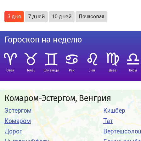
3 дня
7 дней
10 дней
Почасовая
Гороскоп на неделю
Овен
Телец
Близнецы
Рак
Лев
Дева
Весы
Комаром-Эстергом, Венгрия
Эстергом
Кишбер
Комаром
Тат
Дорог
Вертешсоло