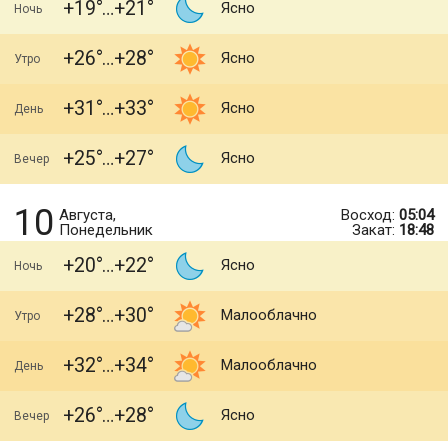
+19
+21
Ясно
Ночь
+26
+28
Ясно
Утро
+31
+33
Ясно
День
+25
+27
Ясно
Вечер
10
Августа,
Восход:
05:04
Понедельник
Закат:
18:48
+20
+22
Ясно
Ночь
+28
+30
Малооблачно
Утро
+32
+34
Малооблачно
День
+26
+28
Ясно
Вечер