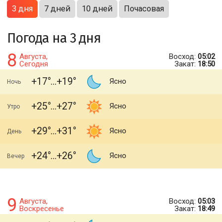
3 дня
7 дней
10 дней
Почасовая
Погода на 3 дня
8
Августа,
Восход:
05:02
Сегодня
Закат:
18:50
+17
+19
Ясно
Ночь
+25
+27
Ясно
Утро
+29
+31
Ясно
День
+24
+26
Ясно
Вечер
9
Августа,
Восход:
05:03
Воскресенье
Закат:
18:49