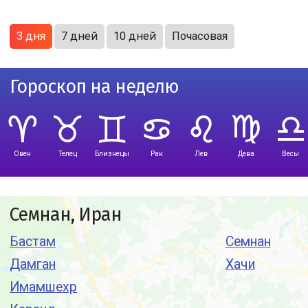
3 дня
7 дней
10 дней
Почасовая
Гороскоп на неделю
Овен
Телец
Близнецы
Рак
Лев
Дева
Весы
Семнан, Иран
Бастам
Семнан
Дамган
Хачи
Имамшехр