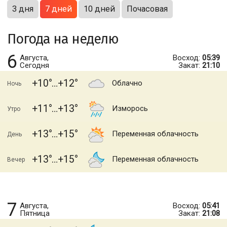
3 дня
7 дней
10 дней
Почасовая
Погода на неделю
6
Августа,
Восход:
05:39
Сегодня
Закат:
21:10
+10
+12
Облачно
Ночь
+11
+13
Изморось
Утро
+13
+15
Переменная облачность
День
+13
+15
Переменная облачность
Вечер
7
Августа,
Восход:
05:41
Пятница
Закат:
21:08