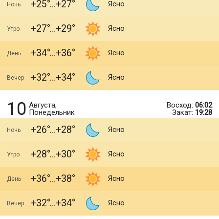
+25
+27
Ясно
Ночь
+27
+29
Ясно
Утро
+34
+36
Ясно
День
+32
+34
Ясно
Вечер
10
Августа,
Восход:
06:02
Понедельник
Закат:
19:28
+26
+28
Ясно
Ночь
+28
+30
Ясно
Утро
+36
+38
Ясно
День
+32
+34
Ясно
Вечер