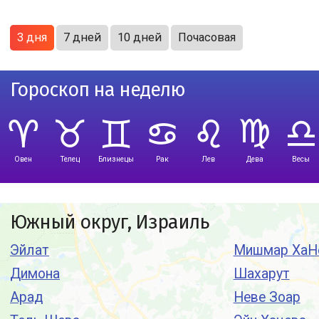
3 дня
7 дней
10 дней
Почасовая
Гороскоп на неделю
Овен
Телец
Близнецы
Рак
Лев
Дева
Весы
Южный округ, Израиль
Эйлат
Мишмар ХаН
Димона
Шахарут
Арад
Неве Зоар