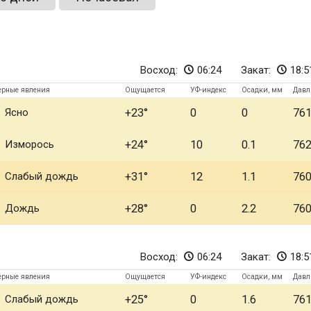
Восход:
06:24
Закат:
18:5
ерные явления
Ощущается
УФ-индекс
Осадки, мм
Давл
Ясно
+23
0
0
76
Изморось
+24
10
0.1
76
Слабый дождь
+31
12
1.1
76
Дождь
+28
0
2.2
76
Восход:
06:24
Закат:
18:5
ерные явления
Ощущается
УФ-индекс
Осадки, мм
Давл
Слабый дождь
+25
0
1.6
76