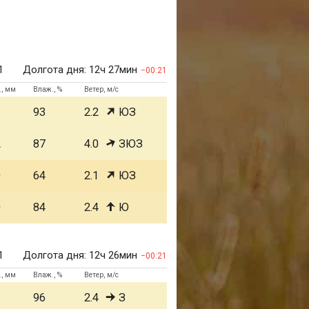
1
Долгота дня:
12ч 27мин
00:21
., мм
Влаж., %
Ветер, м/с
1
93
2.2
ЮЗ
2
87
4.0
ЗЮЗ
0
64
2.1
ЮЗ
0
84
2.4
Ю
1
Долгота дня:
12ч 26мин
00:21
., мм
Влаж., %
Ветер, м/с
1
96
2.4
З