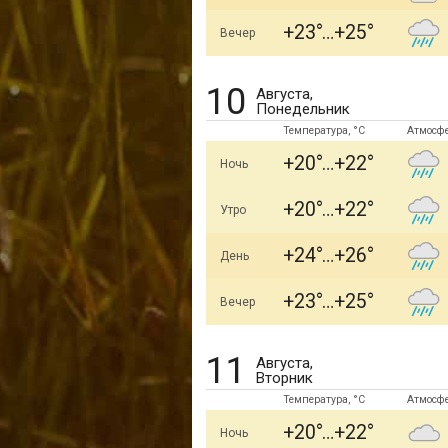
+23
+25
Вечер
10
Августа,
Понедельник
Температура, °C
Атмосф
+20
+22
Ночь
+20
+22
Утро
+24
+26
День
+23
+25
Вечер
11
Августа,
Вторник
Температура, °C
Атмосф
+20
+22
Ночь