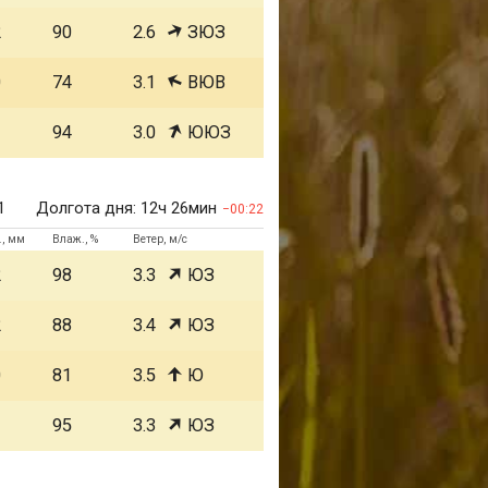
2
90
2.6
ЗЮЗ
0
74
3.1
ВЮВ
1
94
3.0
ЮЮЗ
1
Долгота дня:
12ч 26мин
00:22
., мм
Влаж., %
Ветер, м/с
2
98
3.3
ЮЗ
2
88
3.4
ЮЗ
0
81
3.5
Ю
1
95
3.3
ЮЗ