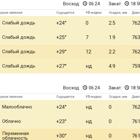
Восход:
06:24
Закат:
18:5
ерные явления
Ощущается
УФ-индекс
Осадки, мм
Давл
Слабый дождь
+24
0
2.5
76
Слабый дождь
+25
7
1.9
76
Слабый дождь
+29
12
2.2
76
Слабый дождь
+27
нд
4.9
75
Восход:
06:24
Закат:
18:5
ерные явления
Ощущается
УФ-индекс
Осадки, мм
Давл
Малооблачно
+24
нд
0
76
Облачно
+23
нд
0
76
Переменная
+30
нд
0
76
облачность