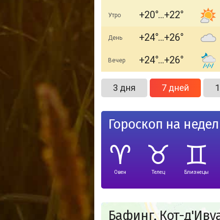
+20
+22
Утро
+24
+26
День
+24
+26
Вечер
3 дня
7 дней
1
Гороскоп на неде
Овен
Телец
Близнецы
Бафинг, Кот-д'Иву