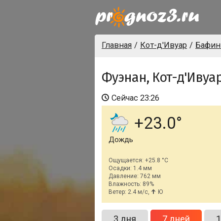
Главная
Кот-д'Ивуар
Бафин
Фуэнан, Кот-д'Ивуа
Сейчас
23:26
+23.0
Дождь
Ощущается: +25.8 °C
Осадки: 1.4 мм
Давление: 762 мм
Влажность: 89%
Ветер: 2.4 м/с,
Ю
3 дня
7 дней
1