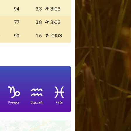
1
94
3.3
ЗЮЗ
1
77
3.8
ЗЮЗ
9
90
1.6
ЮЮЗ
Козерог
Водолей
Рыбы