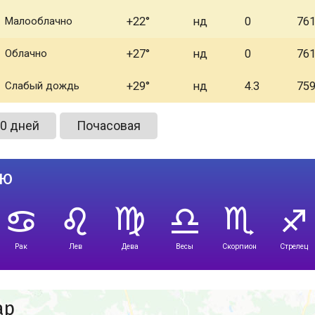
Малооблачно
+22
нд
0
76
Облачно
+27
нд
0
76
Слабый дождь
+29
нд
4.3
75
0 дней
Почасовая
лю
Рак
Лев
Дева
Весы
Скорпион
Стрелец
ар