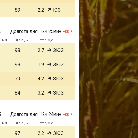
9
89
2.2
ЮЗ
0
Долгота дня:
12ч 25мин
00:22
., мм
Влаж., %
Ветер, м/с
2
98
2.7
ЗЮЗ
1
98
1.9
ЗЮЗ
1
79
4.2
ЗЮЗ
9
84
3.2
ЗЮЗ
9
Долгота дня:
12ч 24мин
00:22
., мм
Влаж., %
Ветер, м/с
2
97
2.2
ЗЮЗ