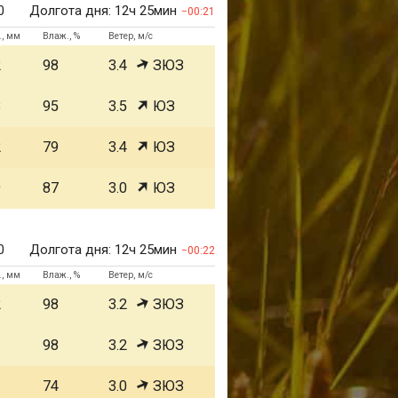
0
Долгота дня:
12ч 25мин
00:21
., мм
Влаж., %
Ветер, м/с
2
98
3.4
ЗЮЗ
3
95
3.5
ЮЗ
2
79
3.4
ЮЗ
9
87
3.0
ЮЗ
0
Долгота дня:
12ч 25мин
00:22
., мм
Влаж., %
Ветер, м/с
2
98
3.2
ЗЮЗ
1
98
3.2
ЗЮЗ
1
74
3.0
ЗЮЗ