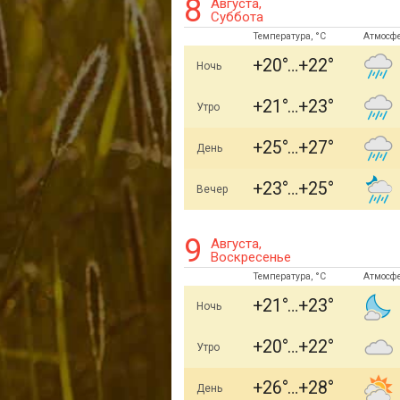
8
Августа,
Суббота
Температура, °C
Атмосф
+20
+22
Ночь
+21
+23
Утро
+25
+27
День
+23
+25
Вечер
9
Августа,
Воскресенье
Температура, °C
Атмосф
+21
+23
Ночь
+20
+22
Утро
+26
+28
День