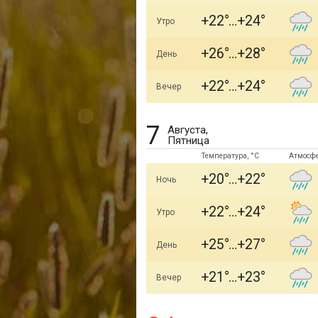
+22
+24
Утро
+26
+28
День
+22
+24
Вечер
7
Августа,
Пятница
Температура, °C
Атмосф
+20
+22
Ночь
+22
+24
Утро
+25
+27
День
+21
+23
Вечер