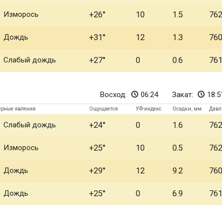
Изморось
+26
10
1.5
76
Дождь
+31
12
1.3
76
Слабый дождь
+27
0
0.6
76
Восход:
06:24
Закат:
18:5
ерные явления
Ощущается
УФ-индекс
Осадки, мм
Давл
Слабый дождь
+24
0
1.6
76
Изморось
+25
10
0.5
76
Дождь
+29
12
9.2
76
Дождь
+25
0
6.9
76