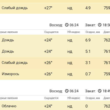
Слабый дождь
+27
нд
4.9
75
Восход:
06:24
Закат:
18:5
ерные явления
Ощущается
УФ-индекс
Осадки, мм
Давл
Дождь
+24
нд
6.9
76
Дождь
+24
нд
5.1
76
Слабый дождь
+26
нд
3.1
76
Изморось
+26
нд
0.7
75
Восход:
06:24
Закат:
18:4
ерные явления
Ощущается
УФ-индекс
Осадки, мм
Давл
Облачно
+24
нд
0
76