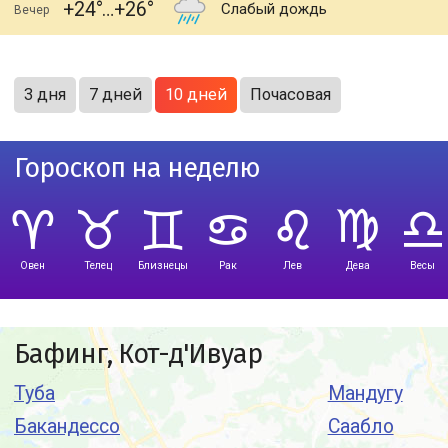
+24
+26
Слабый дождь
Вечер
3 дня
7 дней
10 дней
Почасовая
Гороскоп на неделю
Овен
Телец
Близнецы
Рак
Лев
Дева
Весы
Бафинг, Кот-д'Ивуар
Туба
Мандугу
Бакандессо
Саабло