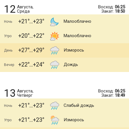
12
Августа,
Восход:
06:25
Среда
Закат:
18:50
+21
+23
Малооблачно
Ночь
+20
+22
Малооблачно
Утро
+27
+29
Изморось
День
+22
+24
Дождь
Вечер
13
Августа,
Восход:
06:25
Четверг
Закат:
18:49
+21
+23
Слабый дождь
Ночь
+21
+23
Изморось
Утро