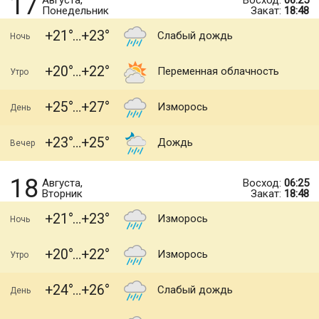
17
Августа,
Восход:
06:25
Понедельник
Закат:
18:48
+21
+23
Слабый дождь
Ночь
+20
+22
Переменная облачность
Утро
+25
+27
Изморось
День
+23
+25
Дождь
Вечер
18
Августа,
Восход:
06:25
Вторник
Закат:
18:48
+21
+23
Изморось
Ночь
+20
+22
Изморось
Утро
+24
+26
Слабый дождь
День