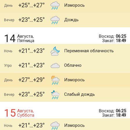
+25
+27
Изморось
День
+23
+25
Дождь
Вечер
14
Августа,
Восход:
06:25
Пятница
Закат:
18:49
+21
+23
Переменная облачность
Ночь
+21
+23
Облачно
Утро
+27
+29
Изморось
День
+23
+25
Слабый дождь
Вечер
15
Августа,
Восход:
06:25
Суббота
Закат:
18:49
+21
+23
Изморось
Ночь