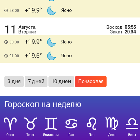
+19.9
Ясно
23:00
11
Августа,
Восход:
05:55
Вторник
Закат:
20:34
+19.9
Ясно
00:00
+19.6
Ясно
01:00
3 дня
7 дней
10 дней
Почасовая
Гороскоп на неделю
Овен
Телец
Близнецы
Рак
Лев
Дева
Весы