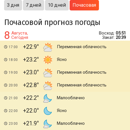
3 дня
7 дней
10 дней
Почасовая
Почасовой прогноз погоды
8
Августа,
Восход:
05:51
Сегодня
Закат:
20:39
+22.9
Переменная облачность
17:00
+23.2
Ясно
18:00
+23.0
Переменная облачность
19:00
+22.8
Переменная облачность
20:00
+22.2
Малооблачно
21:00
+22.0
Ясно
22:00
+21.9
Малооблачно
23:00