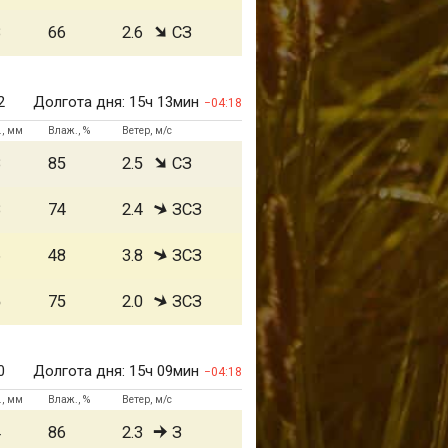
8
66
2.6
СЗ
2
Долгота дня:
15ч 13мин
04:18
., мм
Влаж., %
Ветер, м/с
8
85
2.5
СЗ
8
74
2.4
ЗСЗ
6
48
3.8
ЗСЗ
5
75
2.0
ЗСЗ
0
Долгота дня:
15ч 09мин
04:18
., мм
Влаж., %
Ветер, м/с
4
86
2.3
З