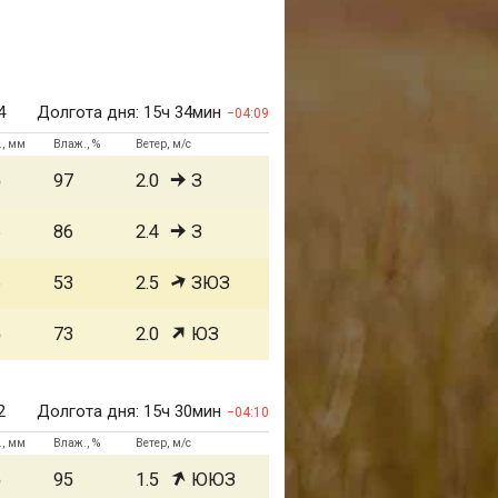
4
Долгота дня:
15ч 34мин
04:09
., мм
Влаж., %
Ветер, м/с
5
97
2.0
З
6
86
2.4
З
6
53
2.5
ЗЮЗ
5
73
2.0
ЮЗ
2
Долгота дня:
15ч 30мин
04:10
., мм
Влаж., %
Ветер, м/с
5
95
1.5
ЮЮЗ