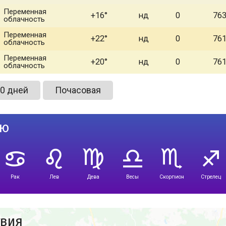
Переменная
+16
нд
0
76
облачность
Переменная
+22
нд
0
76
облачность
Переменная
+20
нд
0
76
облачность
0 дней
Почасовая
лю
Рак
Лев
Дева
Весы
Скорпион
Стрелец
твия