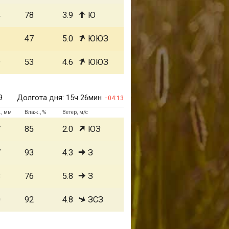
4
78
3.9
Ю
1
47
5.0
ЮЮЗ
9
53
4.6
ЮЮЗ
9
Долгота дня:
15ч 26мин
04:13
., мм
Влаж., %
Ветер, м/с
7
85
2.0
ЮЗ
7
93
4.3
З
8
76
5.8
З
0
92
4.8
ЗСЗ