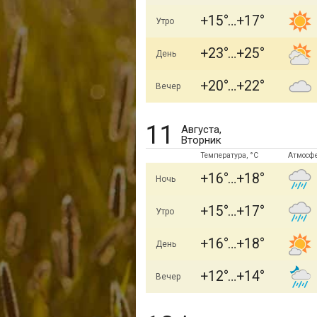
+15
+17
Утро
+23
+25
День
+20
+22
Вечер
11
Августа,
Вторник
Температура, °C
Атмосф
+16
+18
Ночь
+15
+17
Утро
+16
+18
День
+12
+14
Вечер