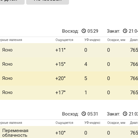
Восход:
05:29
Закат:
21:0
ерные явления
Ощущается
УФ-индекс
Осадки, мм
Давл
Ясно
+11
0
0
76
Ясно
+15
4
0
76
Ясно
+20
5
0
76
Ясно
+17
1
0
76
Восход:
05:31
Закат:
21:0
ерные явления
Ощущается
УФ-индекс
Осадки, мм
Давл
Переменная
+10
0
0
76
облачность