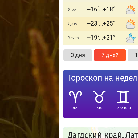
+16
+18
Утро
+23
+25
День
+19
+21
Вечер
3 дня
7 дней
1
Гороскоп на неде
Овен
Телец
Близнецы
Дагдский край, Ла