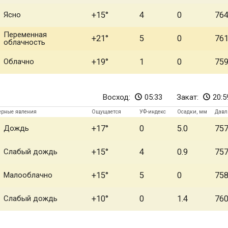
Ясно
+15
4
0
76
Переменная
+21
5
0
76
облачность
Облачно
+19
1
0
75
Восход:
05:33
Закат:
20:5
ерные явления
Ощущается
УФ-индекс
Осадки, мм
Давл
Дождь
+17
0
5.0
75
Слабый дождь
+15
4
0.9
75
Малооблачно
+15
5
0
75
Слабый дождь
+10
0
1.4
76