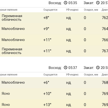
Восход:
05:35
Закат:
20:5
ерные явления
Ощущается
УФ-индекс
Осадки, мм
Давл
Переменная
+8
нд
0
76
облачность
Малооблачно
+9
нд
0
76
Малооблачно
+11
нд
0
76
Переменная
+11
нд
0
76
облачность
Восход:
05:37
Закат:
20:5
ерные явления
Ощущается
УФ-индекс
Осадки, мм
Давл
Малооблачно
+6
нд
0
76
Ясно
+10
нд
0
76
Ясно
+13
нд
0
76