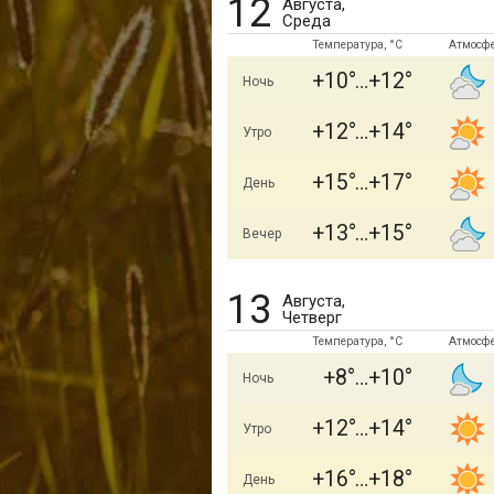
12
Августа,
Среда
Температура, °C
Атмосф
+10
+12
Ночь
+12
+14
Утро
+15
+17
День
+13
+15
Вечер
13
Августа,
Четверг
Температура, °C
Атмосф
+8
+10
Ночь
+12
+14
Утро
+16
+18
День