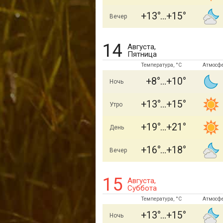
+13
+15
Вечер
14
Августа,
Пятница
Температура, °C
Атмосф
+8
+10
Ночь
+13
+15
Утро
+19
+21
День
+16
+18
Вечер
15
Августа,
Суббота
Температура, °C
Атмосф
+13
+15
Ночь