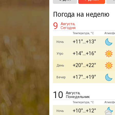
Погода на неделю
9
Августа,
Сегодня
Температура, °C
Атмосф
+11
+13
Ночь
+14
+16
Утро
+20
+22
День
+17
+19
Вечер
10
Августа,
Понедельник
Температура, °C
Атмосф
+10
+12
Ночь