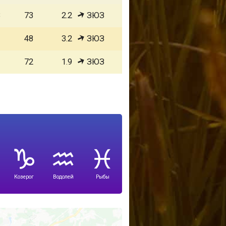
3
73
2.2
ЗЮЗ
1
48
3.2
ЗЮЗ
1
72
1.9
ЗЮЗ
Козерог
Водолей
Рыбы