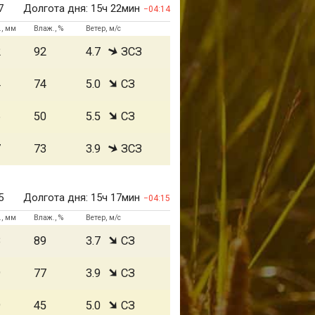
7
Долгота дня:
15ч 22мин
04:14
., мм
Влаж., %
Ветер, м/с
2
92
4.7
ЗСЗ
4
74
5.0
СЗ
6
50
5.5
СЗ
7
73
3.9
ЗСЗ
5
Долгота дня:
15ч 17мин
04:15
., мм
Влаж., %
Ветер, м/с
8
89
3.7
СЗ
9
77
3.9
СЗ
9
45
5.0
СЗ