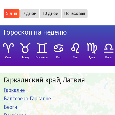
3 дня
7 дней
10 дней
Почасовая
Гороскоп на неделю
Овен
Телец
Близнецы
Рак
Лев
Дева
Весы
Гаркалнский край, Латвия
Гаркалне
Балтезерс-Гаркалне
Берги