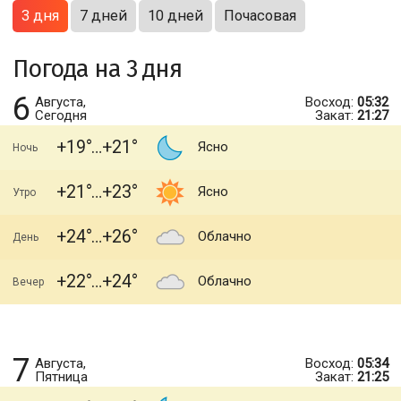
3 дня
7 дней
10 дней
Почасовая
Погода на 3 дня
6
Августа,
Восход:
05:32
Сегодня
Закат:
21:27
+19
+21
Ясно
Ночь
+21
+23
Ясно
Утро
+24
+26
Облачно
День
+22
+24
Облачно
Вечер
7
Августа,
Восход:
05:34
Пятница
Закат:
21:25