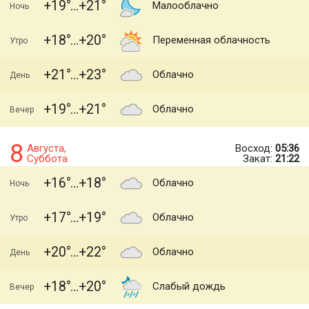
+19
+21
Малооблачно
Ночь
+18
+20
Переменная облачность
Утро
+21
+23
Облачно
День
+19
+21
Облачно
Вечер
8
Августа,
Восход:
05:36
Суббота
Закат:
21:22
+16
+18
Облачно
Ночь
+17
+19
Облачно
Утро
+20
+22
Облачно
День
+18
+20
Слабый дождь
Вечер