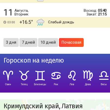
11
Августа,
Восход:
05:40
Вторник
Закат:
21:15
+16.5
Слабый дождь
03:00
3 дня
7 дней
10 дней
Почасовая
Гороскоп на неделю
Овен
Телец
Близнецы
Рак
Лев
Дева
Весы
Кримулдский край, Латвия