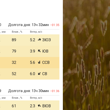
0
Долгота дня:
13ч 32мин
01:35
., мм
Влаж., %
Ветер, м/с
2
89
5.2
ЗЮЗ
2
79
3.9
ЮВ
1
32
5.6
ССВ
2
52
6.0
СВ
9
Долгота дня:
13ч 30мин
01:36
., мм
Влаж., %
Ветер, м/с
2
61
2.3
ВЮВ