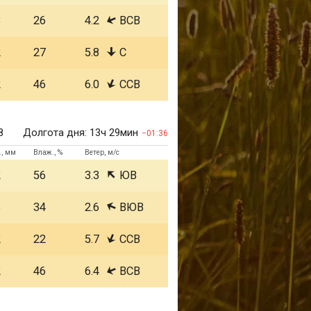
3
26
4.2
ВСВ
2
27
5.8
С
2
46
6.0
ССВ
8
Долгота дня:
13ч 29мин
01:36
., мм
Влаж., %
Ветер, м/с
2
56
3.3
ЮВ
3
34
2.6
ВЮВ
2
22
5.7
ССВ
2
46
6.4
ВСВ