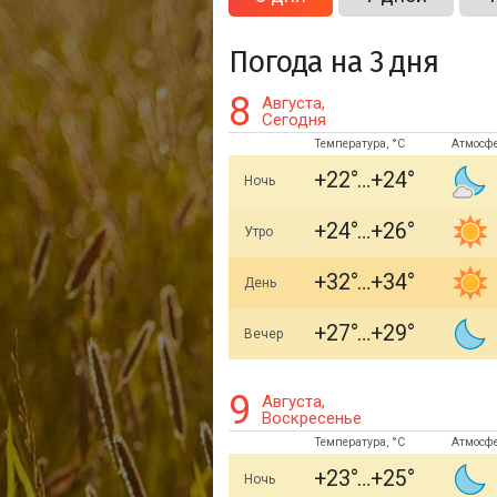
Погода на 3 дня
8
Августа,
Сегодня
Температура, °C
Атмосф
+22
+24
Ночь
+24
+26
Утро
+32
+34
День
+27
+29
Вечер
9
Августа,
Воскресенье
Температура, °C
Атмосф
+23
+25
Ночь