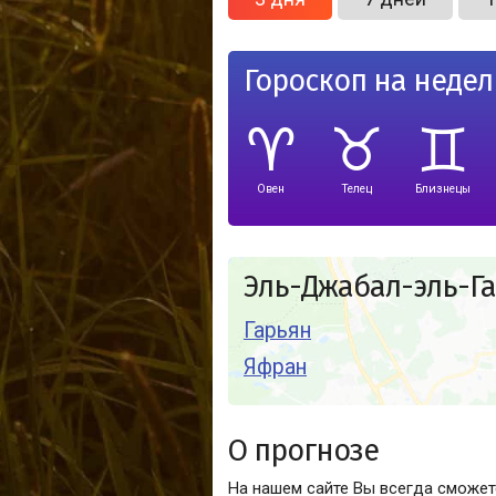
Гороскоп на неде
Овен
Телец
Близнецы
Эль-Джабал-эль-Га
Гарьян
Яфран
О прогнозе
На нашем сайте Вы всегда сможет