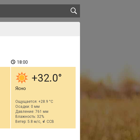
18:00
+32.0
Ясно
Ощущается: +28.9 °C
Осадки: 0 мм
Давление: 761 мм
Влажность: 32%
Ветер: 5.8 м/с,
ССВ