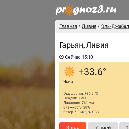
Главная
Ливия
Эль-Джабал
Гарьян, Ливия
Сейчас
15:10
+33.6
Ясно
Ощущается: +30.9 °C
Осадки: 0 мм
Давление: 761 мм
Влажность: 28%
Ветер: 5.0 м/с,
ССВ
3 дня
7 дней
1