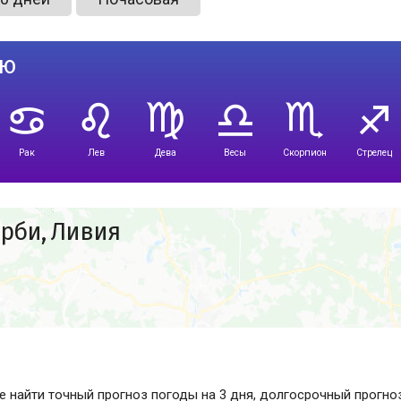
лю
Рак
Лев
Дева
Весы
Скорпион
Стрелец
рби, Ливия
е найти точный прогноз погоды
на 3 дня, долгосрочный прогноз