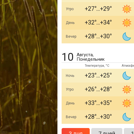
+27
+29
Утро
+32
+34
День
+28
+30
Вечер
10
Августа,
Понедельник
Температура, °C
Атмосф
+23
+25
Ночь
+26
+28
Утро
+33
+35
День
+28
+30
Вечер
3 дня
7 дней
1